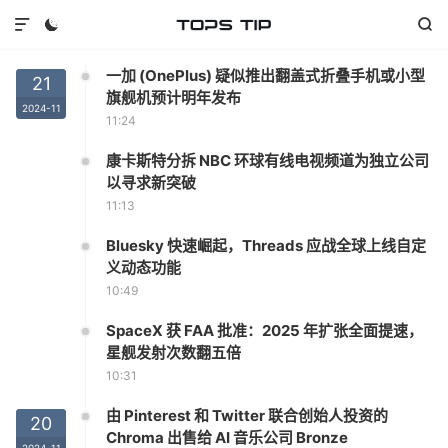



一加 (OnePlus) 疑似推出翻盖式折叠手机或小型
21
旗舰机预计明年发布
2024-11
11:24
康卡斯特分拆 NBC 环球有线电视频道为独立公司
以寻求新突破
11:13
Bluesky 快速崛起，Threads 应战全球上线自定
义动态功能
10:49
SpaceX 获 FAA 批准：2025 年扩张全面提速，
星舰发射次数翻五倍
10:31
由 Pinterest 和 Twitter 联合创始人投资的
20
Chroma 出售给 AI 音乐公司 Bronze