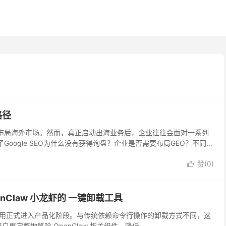
路径
布局海外市场。然而，真正启动出海业务后，企业往往会面对一系列
oogle SEO为什么没有获得询盘？企业是否需要布局GEO？不同海
赞(
0
)

OpenClaw 小龙虾的 一键卸载工具
acOS 原生应用正式进入产品化阶段。与传统依赖命令行操作的卸载方式不同，这
完整地移除 OpenClaw 相关组件，降低...