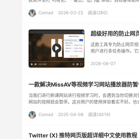
Conrad
2026-03-23
阅读(
280
)
超级好用的防止网
这款工具专为防止网页视
用户进行多任务操作。它
窗口失焦、多屏显示，以及网站通
2026-08-07
测引发的暂停。
一款解决MissAV等视频学习网站播放器防
当我们进行刷课网站进行视频学习时，会遇到当你切换浏览
网站的视频就会暂停。这对用户的使用体验着实不好。也
一直学习。 不过...
Conrad
2025-04-08
阅读(
4016
)
Twitter (X) 推特网页版超详细中文使用教程