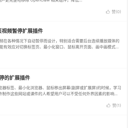
赞(
0
)

页视频暂停扩展插件
频在各种情况下自动暂停而设计，特别适合需要后台连续播放媒体的
能有效应对切换标签页、最小化窗口、鼠标离开页面、画中画模式、
过JavaScript事件（如blur、visibilitychange）或定时器检
暂停的扩展插件
器标签、最小化浏览器、鼠标移出屏幕(副屏或扩展屏)的时候，学习
许制作这些网站或课件的人希望用户可以不受任何外界因素的影响，
赞(
1
)
