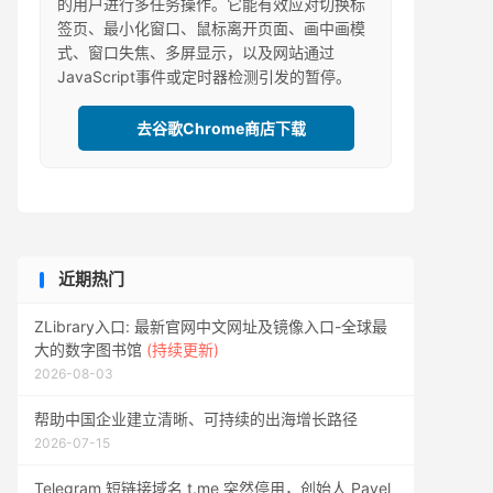
的用户进行多任务操作。它能有效应对切换标
签页、最小化窗口、鼠标离开页面、画中画模
式、窗口失焦、多屏显示，以及网站通过
JavaScript事件或定时器检测引发的暂停。
去谷歌Chrome商店下载
近期热门
ZLibrary入口: 最新官网中文网址及镜像入口-全球最
大的数字图书馆
(持续更新)
2026-08-03
帮助中国企业建立清晰、可持续的出海增长路径
2026-07-15
Telegram 短链接域名 t.me 突然停用，创始人 Pavel