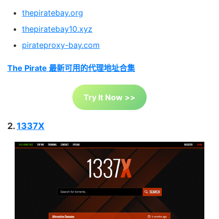
thepiratebay.org
thepiratebay10.xyz
pirateproxy-bay.com
The Pirate 最新可用的代理地址合集
Try It Now >>
2.
1337X