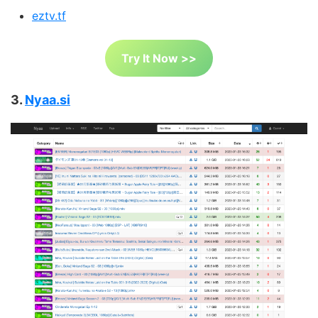
eztv.tf
Try It Now >>
3.
Nyaa.si