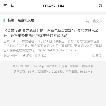



标签：东京电玩展
共 1 篇文章
《英雄传说 界之轨迹》的「东京电玩展2024」参展信息已公
开，还将举办由角色声优主持的对谈活动
日本 Falcom 株式会社于 9 月 11 日（星期三）公布了参展“东京电玩展
2024”的相关信息，展会将于 9 月 26 日（星期四）至 9 月 29 日（星期
日）在幕张展览馆举行。 在 KONAMI Digital Entertai...
2024-09-11
游戏
阅读(
222
)
赞(
0
)


© 2023-2026
TopsTip
网站地图
｜ 运营：新加坡｜
隐私条款
请求次数：81 次，加载用时：0.231 秒，内存占用：16.53 MB