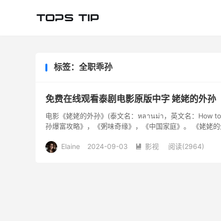
标签：全职乖孙
免费在线观看泰剧电影原版中字 姥姥的外孙
电影《姥姥的外孙》(泰文名：หลานม่า，英文名：How to Mak
孙爆富攻略》，《粥味奇缘》，《中国家庭》。 《姥姥的外
Elaine
2024-09-03
影视
阅读(
2964
)
