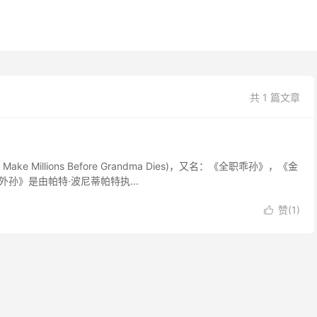
共 1 篇文章
e Millions Before Grandma Dies)，又名：《全职乖孙》，《金
孙》是由帕特·波尼蒂帕特执...
赞(
1
)
