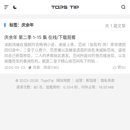



标签：庆余年
共 1 篇文章
庆余年 第二季 1-15 集 在线/下载观看
该剧改编自猫腻同名畅销小说，承接上季，范闲（张若昀 饰）率领使团
回归途中，二皇子以费介、范思辙以及滕家遗孤的安危来威胁范闲，逼他
向自己俯首称臣，二人的矛盾就此激发。范闲所面对的抱月楼迷局，以及
接踵而至的春闱危机，都是二皇子精心给范闲布下的陷...
2024-05-23
资源
阅读(
190
)
赞(
0
)


© 2023-2026
TopsTip
网站地图
｜ 运营：新加坡｜
隐私条款
请求次数：80 次，加载用时：0.304 秒，内存占用：16.55 MB