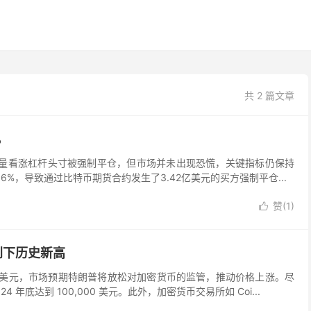
共 2 篇文章
%
致大量看涨杠杆头寸被强制平仓，但市场并未出现恐慌，关键指标仍保持
.6%，导致通过比特币期货合约发生了3.42亿美元的买方强制平仓...
赞(
1
)

创下历史新高
23 美元，市场预期特朗普将放松对加密货币的监管，推动价格上涨。尽
底达到 100,000 美元。此外，加密货币交易所如 Coi...