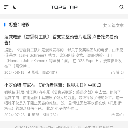



标签：电影
共 2 篇文章
漫威电影《雷霆特工队》 首支完整预告片泄露 点击抢先看预
告！
据悉，《雷霆特工队》是漫威发布的一部关于反英雄团队的电影，由杰克
·施莱尔（Jake Schreier）执导，弗洛伦斯·皮尤、汉娜·约翰-卡门
（Hannah John-Kamen）等演员主演。 在 D23 Expo上 ，漫威影业发
布了《雷霆特...
2024-08-15
影视
阅读(
181
)
赞(
2
)


小罗伯特·唐尼在 《复仇者联盟：世界末日》中回归
钢铁侠(托尼·斯塔克) 在电影《复仇者联盟：终局之战》中去世。他为了
拯救宇宙，使用无限手套施展了强大的力量，最终导致了他的死亡。这一
牺牲不仅是为了阻止灭霸的威胁。 这一剧情让无数喜欢钢铁侠（托尼·斯
塔克）的观众悲伤不已。 此次 小罗伯特·唐...
2024-07-28
影视
阅读(
782
)
赞(
0
)


© 2023-2026
TopsTip
网站地图
｜ 运营：新加坡｜
隐私条款