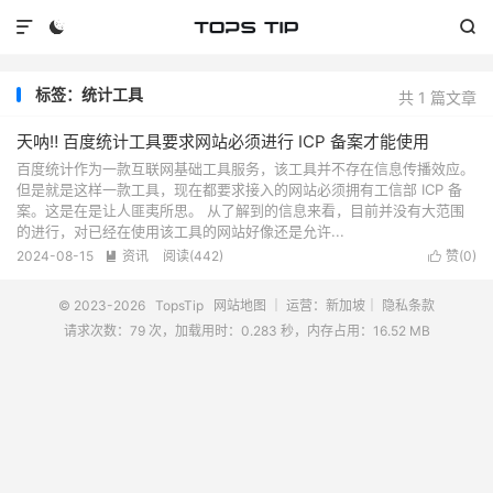



标签：统计工具
共 1 篇文章
天呐‼️ 百度统计工具要求网站必须进行 ICP 备案才能使用
百度统计作为一款互联网基础工具服务，该工具并不存在信息传播效应。
但是就是这样一款工具，现在都要求接入的网站必须拥有工信部 ICP 备
案。这是在是让人匪夷所思。 从了解到的信息来看，目前并没有大范围
的进行，对已经在使用该工具的网站好像还是允许...
2024-08-15
资讯
阅读(
442
)
赞(
0
)


© 2023-2026
TopsTip
网站地图
｜ 运营：新加坡｜
隐私条款
请求次数：79 次，加载用时：0.283 秒，内存占用：16.52 MB