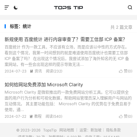



标签：统计
共 2 篇文章
新规使用 百度统计 进行内容审查了？需要工信部 ICP 备案？
百度统计 作为一款工具，不应该有立场，而是应该以中性的方式存在。
看到这个情况，我第一时间想到的就是难道使用百度统计也需要工信部
ICP 备案了吗？ 在出现这个情况后，我尝试添加了海外知名的无 ICP 备
案网站，有一些会出现这样的提示导致无法...
2024-07-23
资讯
阅读(
232
)
赞(
0
)


如何给网站免费添加 Microsoft Clarity
Microsoft Clarity 是微软推出的一款免费网站分析工具。它可以提供全
面的用户行为分析和可视化数据，帮助网站管理员深入理解用户与网站的
互动情况。 其主要功能包括： Microsoft Clarity 的优势在于免费且易于
使用，通...
2024-07-22
教程
阅读(
540
)
赞(
0
)


© 2023-2026
TopsTip
网站地图
｜ 运营：新加坡｜
隐私条款