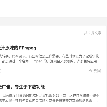
共 2 篇文章
原味的 FFmpeg
式转换，码率调节。有些时候是工作需要，有些时候是为了完成学校
是通过一个名为 FFmpeg 的开源项目来实现的。许多免费应用或
3
)
赞(
0
)

：无广告，专注于下载功能
之称，但有些冷门资源只能依托迅雷的服务器下载，这种时候往往不得不
像牛皮癣一样的弹窗让你登陆账号或者是将快捷方式添加到桌面，有