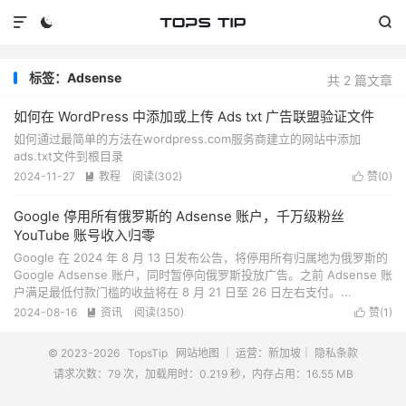



标签：Adsense
共 2 篇文章
如何在 WordPress 中添加或上传 Ads txt 广告联盟验证文件
如何通过最简单的方法在wordpress.com服务商建立的网站中添加
ads.txt文件到根目录
2024-11-27
教程
阅读(
302
)
赞(
0
)


Google 停用所有俄罗斯的 Adsense 账户，千万级粉丝
YouTube 账号收入归零
Google 在 2024 年 8 月 13 日发布公告，将停用所有归属地为俄罗斯的
Google Adsense 账户，同时暂停向俄罗斯投放广告。之前 Adsense 账
户满足最低付款门槛的收益将在 8 月 21 日至 26 日左右支付。...
2024-08-16
资讯
阅读(
350
)
赞(
1
)


© 2023-2026
TopsTip
网站地图
｜ 运营：新加坡｜
隐私条款
请求次数：79 次，加载用时：0.219 秒，内存占用：16.55 MB