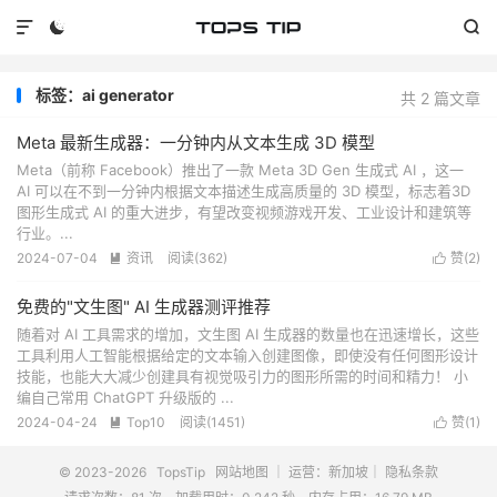



标签：ai generator
共 2 篇文章
Meta 最新生成器：一分钟内从文本生成 3D 模型
Meta（前称 Facebook）推出了一款 Meta 3D Gen 生成式 AI ，这一
AI 可以在不到一分钟内根据文本描述生成高质量的 3D 模型，标志着3D
图形生成式 AI 的重大进步，有望改变视频游戏开发、工业设计和建筑等
行业。...
2024-07-04
资讯
阅读(
362
)
赞(
2
)


免费的"文生图" AI 生成器测评推荐
随着对 AI 工具需求的增加，文生图 AI 生成器的数量也在迅速增长，这些
工具利用人工智能根据给定的文本输入创建图像，即使没有任何图形设计
技能，也能大大减少创建具有视觉吸引力的图形所需的时间和精力！ 小
编自己常用 ChatGPT 升级版的 ...
2024-04-24
Top10
阅读(
1451
)
赞(
1
)


© 2023-2026
TopsTip
网站地图
｜ 运营：新加坡｜
隐私条款