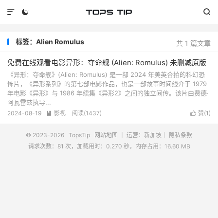



标签：Alien Romulus
共 1 篇文章
免费在线观看电影异形：夺命舰 (Alien: Romulus) 未删减原版
《异形：夺命舰》(Alien: Romulus) 是一部 2024 年美英合拍的科幻恐
怖片，《异形系列》的第七部电影作品，也是一部故事时间线介于 1979
年电影《异形》与 1986 年续集《异形2》之间的独立间传。该片由费德·
阿瓦雷兹执导...
2024-08-19
影视
阅读(
1437
)
赞(
1
)


© 2023-2026
TopsTip
网站地图
｜ 运营：新加坡｜
隐私条款
请求次数：81 次，加载用时：0.270 秒，内存占用：16.60 MB