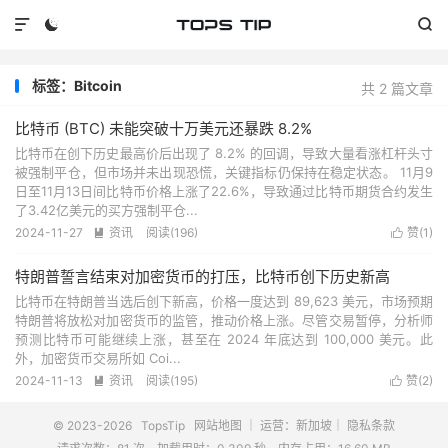



标签：Bitcoin
共 2 篇文章
比特币 (BTC) 未能突破十万美元还暴跌 8.2%
比特币在创下历史最高价后出现了 8.2% 的回调，导致大量看涨杠杆头寸
被强制平仓，但市场并未出现恐慌，关键指标仍保持在稳定状态。 11月9
日至11月13日间比特币价格上涨了22.6%，导致通过比特币期货合约发生
了3.42亿美元的买方强制平仓...
2024-11-27
资讯
阅读(
196
)
赞(
1
)


特朗普誓言结束对加密货币的打压，比特币创下历史新高
比特币在特朗普当选后创下新高，价格一度达到 89,623 美元，市场预期
特朗普将放松对加密货币的监管，推动价格上涨。尽管交易暂停，分析师
预测比特币可能继续上涨，甚至在 2024 年底达到 100,000 美元。此
外，加密货币交易所如 Coi...
2024-11-13
资讯
阅读(
195
)
赞(
2
)


© 2023-2026
TopsTip
网站地图
｜ 运营：新加坡｜
隐私条款