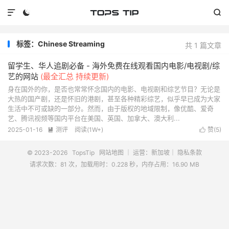



标签：Chinese Streaming
共 1 篇文章
留学生、华人追剧必备 - 海外免费在线观看国内电影/电视剧/综
艺的网站
(最全汇总 持续更新)
身在国外的你，是否也常常怀念国内的电影、电视剧和综艺节目？无论是
大热的国产剧，还是怀旧的港剧，甚至各种精彩综艺，似乎早已成为大家
生活中不可或缺的一部分。然而，由于版权的地域限制，像优酷、爱奇
艺、腾讯视频等国内平台在美国、英国、加拿大、澳大利...
2025-01-16
测评
阅读(
1W+
)
赞(
5
)


© 2023-2026
TopsTip
网站地图
｜ 运营：新加坡｜
隐私条款
请求次数：81 次，加载用时：0.228 秒，内存占用：16.90 MB