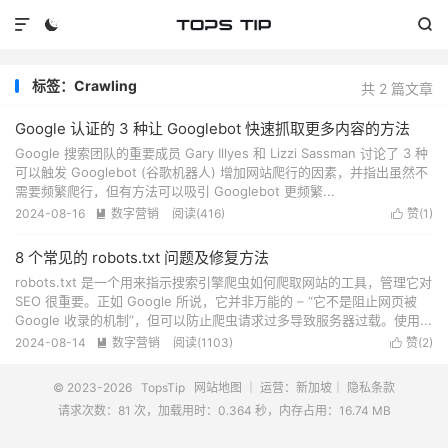



标签：Crawling
共 2 篇文章
Google 认证的 3 种让 Googlebot 快速抓取更多内容的方法
Google 搜索团队的重要成员 Gary Illyes 和 Lizzi Sassman 讨论了 3 种
可以触发 Googlebot (谷歌机器人) 增加网站爬行的因素，并指出虽然不
需要频繁爬行，但有方法可以吸引 Googlebot 更频繁...
2024-08-16
数字营销
阅读(
416
)
赞(
1
)


8 个常见的 robots.txt 问题及修复方法
robots.txt 是一个用来指示搜索引擎爬虫如何爬取网站的工具，管理它对
SEO 很重要。正如 Google 所说，它并非万能的 – “它不是阻止网页被
Google 收录的机制”，但可以防止爬虫请求过多导致服务器过载。使用...
2024-08-14
数字营销
阅读(
1103
)
赞(
2
)


© 2023-2026
TopsTip
网站地图
｜ 运营：新加坡｜
隐私条款
请求次数：81 次，加载用时：0.364 秒，内存占用：16.74 MB