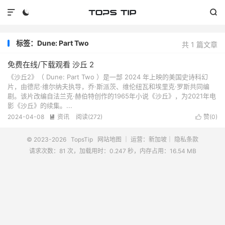



标签：Dune: Part Two
共 1 篇文章
免费在线/下载观看 沙丘 2
《沙丘2》（ Dune: Part Two ）是一部 2024 年上映的美国史诗科幻
片，由德尼·维尔纳夫执导，乔·斯派茨、维伦纽瓦和埃里克·罗斯共同编
剧。该片改编自法兰克·赫伯特创作的1965年小说《沙丘》，为2021年电
影《沙丘》的续集。...
2024-04-08
资讯
阅读(
272
)
赞(
0
)


© 2023-2026
TopsTip
网站地图
｜ 运营：新加坡｜
隐私条款
请求次数：81 次，加载用时：0.247 秒，内存占用：16.54 MB