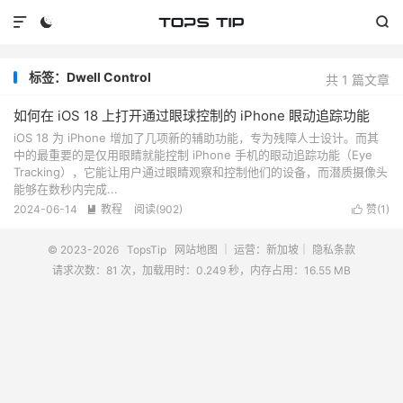



标签：Dwell Control
共 1 篇文章
如何在 iOS 18 上打开通过眼球控制的 iPhone 眼动追踪功能
iOS 18 为 iPhone 增加了几项新的辅助功能，专为残障人士设计。而其
中的最重要的是仅用眼睛就能控制 iPhone 手机的眼动追踪功能（Eye
Tracking），它能让用户通过眼睛观察和控制他们的设备，而潜质摄像头
能够在数秒内完成...
2024-06-14
教程
阅读(
902
)
赞(
1
)


© 2023-2026
TopsTip
网站地图
｜ 运营：新加坡｜
隐私条款
请求次数：81 次，加载用时：0.249 秒，内存占用：16.55 MB