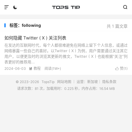



标签：following
共 1 篇文章
如何隐藏 Twitter ( X ) 关注列表
在发达的互联网时代，每个人都很难避免在网络上留下个人信息，或通过
网络暴露一些自己的喜好。以Twitter ( X ) 为例，用户需要通过关注其它
用户，以便更及时的浏览其更新的推文，Twitter ( X ) 也能根据“关注”列
表更好的推荐用...
2024-06-03
教程
阅读(
1W+
)
赞(
1
)


© 2023-2026
TopsTip
网站地图
｜ 运营：新加坡｜
隐私条款
请求次数：81 次，加载用时：0.225 秒，内存占用：16.54 MB