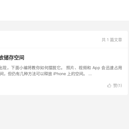
共 1 篇文章
上释放储存空间
候出现，下面小编将教你如何摆脱它。 照片、视频和 App 会迅速占用
，但仍有几种方法可以释放 iPhone 上的空间。 ...
赞(
1
)
