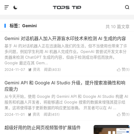



标签：Gemini
共 10 篇文章
Gemini 对话机器人加入开源盲水印技术来检测 AI 生成的内容
基于 AI 的对话机器人正在迅速融入我们的生活，但不当使用也带来了许
多问题，例如学生利用 AI 机器人完成作业。OpenAI 曾尝试开发文本分
类器来检测 ChatGPT 生成的内容，但由于检测成功率低而放弃。
Google 最近在其 Gem...
2024-11-07
资讯
阅读(
403
)
赞(
1
)


Gemini API 和 Google AI Studio 升级，提升搜索准确性和响
应能力
从今天开始，使用 Google 的 Gemini API 和 Google AI Studio 构建 AI
服务和机器人开发者，将能够通过 Google 搜索的数据来增强其提示结
果，这将使得基于更新数据的响应更加准确。 开发者可以在 AI ...
2024-11-01
资讯
阅读(
451
)
赞(
1
)


超级好用的防止网页视频暂停扩展插件