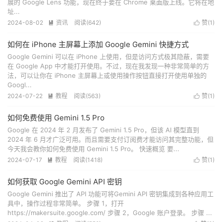
展的 Google Lens 功能，现在终于要在 Chrome 桌面版上线。它将在地
址...
2024-08-02
资讯
阅读(
642
)
赞(
1
)


如何在 iPhone 主屏幕上添加 Google Gemini 快捷方式
Google Gemini 可以在 iPhone 上使用，但是访问方式极其隐蔽，需要
在 Google App 中才能打开使用。不过，现在我发现一种非常简单的方
法，可以让你在 iPhone 主屏幕上或使用操作按钮直接打开使用单独的
Googl...
2024-07-22
教程
阅读(
563
)
赞(
1
)


如何免费使用 Gemini 1.5 Pro
Google 在 2024 年 2 月发布了 Gemini 1.5 Pro，但该 AI 模型直到
2024 年 6 月才广泛可用。而且需要支付订阅费才能访问其完整功能，但
今天我会教你如何免费使用 Gemini 1.5 Pro。 快速概览 要...
2024-07-17
教程
阅读(
1418
)
赞(
1
)


如何获取 Google Gemini API 密钥
Google Gemini 推出了 API 功能可将Gemini API 密钥集成到各种应用工
具中，操作过程非常简单。 步骤 1，打开
https://makersuite.google.com/ 步骤 2，Google 账户登录。 步骤 ...