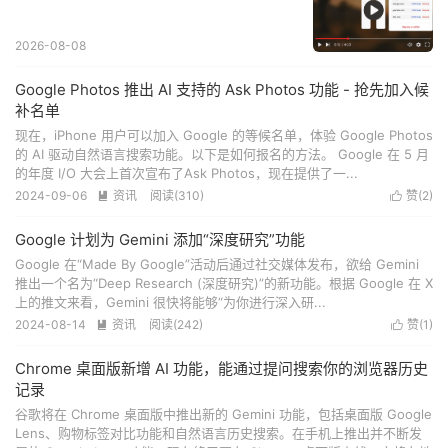
2026-08-08
Google Photos 推出 AI 支持的 Ask Photos 功能 - 抢先加入候
补名单
现在，iPhone 用户可以加入 Google 的等候名单，体验 Google Photos
的 AI 驱动自然语言搜索功能。以下是如何报名的方法。 Google 在 5 月
的年度 I/O 大会上首次宣布了Ask Photos，现在提供了一...
2024-09-06
资讯
阅读(
310
)
赞(
2
)


Google 计划为 Gemini 添加“深度研究”功能
Google 在“Made By Google”活动后通过社交媒体发布，欲给 Gemini
推出一个名为“Deep Research (深度研究)”的新功能。根据 Google 在 X
上的推文来看，Gemini 很快将能够“为你进行深入研...
2024-08-14
资讯
阅读(
242
)
赞(
1
)


Chrome 桌面版新增 AI 功能，能通过提问搜索你的浏览器历史
记录
谷歌将在 Chrome 桌面版中推出新的 Gemini 功能，包括桌面版 Google
Lens、购物标签对比功能和自然语言历史搜索。在手机上推出并不断发