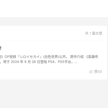
共 1 篇文章
！
迹》OP视频『シロイセカイ』(白色世界)公开。 原作介绍 《英雄传
024 年 9 月 26 日登陆 PS4、PS5平台，...
赞(
0
)
