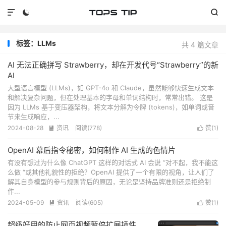



标签：LLMs
共 4 篇文章
AI 无法正确拼写 Strawberry，却在开发代号“Strawberry”的新
AI
大型语言模型 (LLMs)，如 GPT-4o 和 Claude，虽然能够快速生成文本
和解决复杂问题，但在处理基本的字母和单词结构时，常常出错。 这是
因为 LLMs 基于变压器架构，将文本分解为令牌 (tokens)，如单词或音
节来生成响应，...
2024-08-28
资讯
阅读(
778
)
赞(
1
)


OpenAI 幕后指令秘密，如何制作 AI 生成的色情片
有没有想过为什么像 ChatGPT 这样的对话式 AI 会说 “对不起，我不能这
么做 “或其他礼貌性的拒绝？OpenAI 提供了一个有限的视角，让人们了
解其自身模型的参与规则背后的原因，无论是坚持品牌准则还是拒绝制
作...
2024-05-09
资讯
阅读(
605
)
赞(
1
)


超级好用的防止网页视频暂停扩展插件