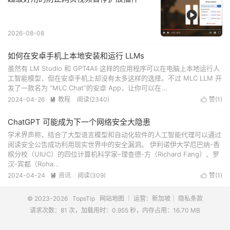
2026-08-08
如何在安卓手机上本地安装和运行 LLMs
虽然有 LM Studio 和 GPT4All 这样的应用程序可以在电脑上本地运行人
工智能模型，但在安卓手机上却没有太多这样的选择。不过 MLC LLM 开
发了一款名为 “MLC Chat”的安卓 App，让你可以在...
2024-04-26
教程
阅读(
2340
)
赞(
1
)


ChatGPT 可能成为下一个网络安全大隐患
学术界声称，结合了大型语言模型和自动化软件的人工智能代理可以通过
阅读安全公告成功利用现实世界中的安全漏洞。 伊利诺伊大学厄巴纳-香
槟分校（UIUC）的四位计算机科学家–理查德-方（Richard Fang）、罗
汉-宾都（Roha...
2024-04-24
资讯
阅读(
309
)
赞(
1
)


© 2023-2026
TopsTip
网站地图
｜ 运营：新加坡｜
隐私条款
请求次数：81 次，加载用时：0.955 秒，内存占用：16.70 MB