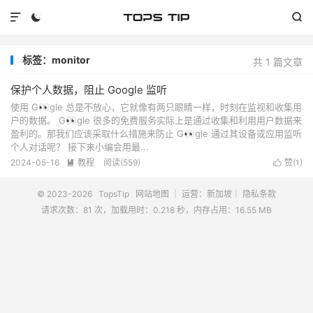



标签：monitor
共 1 篇文章
保护个人数据，阻止 Google 监听
使用 G👀gle 总是不放心，它就像有两只眼睛一样，时刻在监视和收集用
户的数据。 G👀gle 很多的免费服务实际上是通过收集和利用用户数据来
盈利的。那我们应该采取什么措施来防止 G👀gle 通过其设备或应用监听
个人对话呢？ 接下来小编会用最...
2024-05-16
教程
阅读(
559
)
赞(
1
)


© 2023-2026
TopsTip
网站地图
｜ 运营：新加坡｜
隐私条款
请求次数：81 次，加载用时：0.218 秒，内存占用：16.55 MB