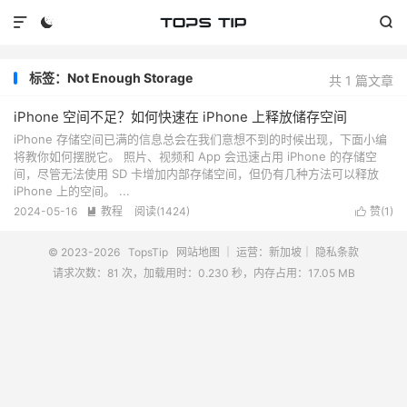



标签：Not Enough Storage
共 1 篇文章
iPhone 空间不足？如何快速在 iPhone 上释放储存空间
iPhone 存储空间已满的信息总会在我们意想不到的时候出现，下面小编
将教你如何摆脱它。 照片、视频和 App 会迅速占用 iPhone 的存储空
间，尽管无法使用 SD 卡增加内部存储空间，但仍有几种方法可以释放
iPhone 上的空间。 ...
2024-05-16
教程
阅读(
1424
)
赞(
1
)


© 2023-2026
TopsTip
网站地图
｜ 运营：新加坡｜
隐私条款
请求次数：81 次，加载用时：0.230 秒，内存占用：17.05 MB