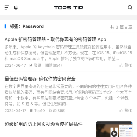



标签：Password
共 3 篇文章
Apple 新密码管理器 - 取代你现有的密码管理 App
多年来，Apple 的 Keychain 密码管理工具隐藏在设置应用中，虽然能自
动生成和保存密码，但管理起来并不方便。现在，在 iOS 18、iPadOS 18
和 macOS Sequoia 中，Apple 推出了独立的“密码”应用，希望...
2024-06-17
资讯
阅读(
654
)
赞(
1
)


最佳密码管理器-确保你的密码安全
在数字世界里密码的存在是非常重要的，不同的网站往往要用户组合各种
看似随机的密码，而有些网站会要求用户创建的密码至少包含一个大写字
母和一个数字，有些网站则要求密码至少包含 8 个字符，包括一个特殊
符号，如 $ 或 & 等。但记住密码的...
2024-04-17
Top10
阅读(
355
)
赞(
1
)


超级好用的防止网页视频暂停扩展插件