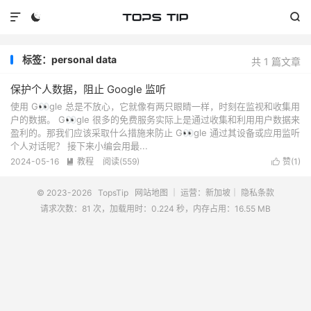



标签：personal data
共 1 篇文章
保护个人数据，阻止 Google 监听
使用 G👀gle 总是不放心，它就像有两只眼睛一样，时刻在监视和收集用
户的数据。 G👀gle 很多的免费服务实际上是通过收集和利用用户数据来
盈利的。那我们应该采取什么措施来防止 G👀gle 通过其设备或应用监听
个人对话呢？ 接下来小编会用最...
2024-05-16
教程
阅读(
559
)
赞(
1
)


© 2023-2026
TopsTip
网站地图
｜ 运营：新加坡｜
隐私条款
请求次数：81 次，加载用时：0.224 秒，内存占用：16.55 MB