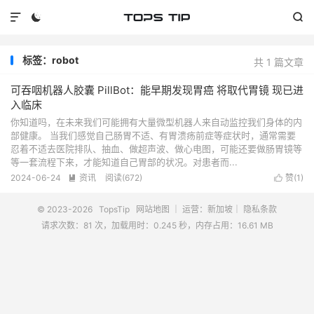



标签：robot
共 1 篇文章
可吞咽机器人胶囊 PillBot：能早期发现胃癌 将取代胃镜 现已进
入临床
你知道吗，在未来我们可能拥有大量微型机器人来自动监控我们身体的内
部健康。 当我们感觉自己肠胃不适、有胃溃疡前症等症状时，通常需要
忍着不适去医院排队、抽血、做超声波、做心电图，可能还要做肠胃镜等
等一套流程下来，才能知道自己胃部的状况。对患者而...
2024-06-24
资讯
阅读(
672
)
赞(
1
)


© 2023-2026
TopsTip
网站地图
｜ 运营：新加坡｜
隐私条款
请求次数：81 次，加载用时：0.245 秒，内存占用：16.61 MB