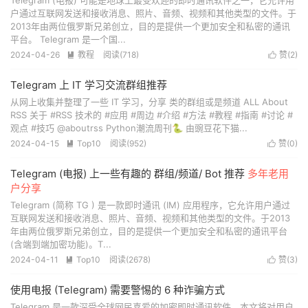
Telegram (电报) 可能是地球上最受欢迎的即时通讯软件之一，它允许用
户通过互联网发送和接收消息、照片、音频、视频和其他类型的文件。于
2013年由两位俄罗斯兄弟创立，目的是提供一个更加安全和私密的通讯
平台。 Telegram 是一个国...
2024-04-26
教程
阅读(
718
)
赞(
2
)


Telegram 上 IT 学习交流群组推荐
从网上收集并整理了一些 IT 学习，分享 类的群组或是频道 ALL About
RSS 关于 #RSS 技术的 #应用 #周边 #介绍 #方法 #教程 #指南 #讨论 #
观点 #技巧 @aboutrss Python潮流周刊🐍 由豌豆花下猫...
2024-04-15
Top10
阅读(
952
)
赞(
0
)


Telegram (电报) 上一些有趣的 群组/频道/ Bot 推荐
多年老用
户分享
Telegram (简称 TG ) 是一款即时通讯 (IM) 应用程序，它允许用户通过
互联网发送和接收消息、照片、音频、视频和其他类型的文件。于2013
年由两位俄罗斯兄弟创立，目的是提供一个更加安全和私密的通讯平台
(含端到端加密功能)。T...
2024-04-11
Top10
阅读(
2678
)
赞(
3
)


使用电报 (Telegram) 需要警惕的 6 种诈骗方式
Telegram 是一款深受全球网民喜爱的加密即时通讯软件，本文将对用户