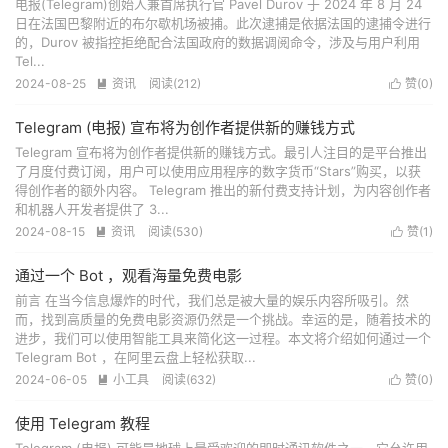
电报(Telegram)创始人兼首席执行官 Pavel Durov 于 2024 年 8 月 24
日在法国巴黎附近的布尔歇机场被捕。此次逮捕是依据法国的逮捕令进行
的，Durov 被指控拒绝配合法国政府的数据调阅命令，涉及与用户利用
Tel...
2024-08-25
资讯
阅读(
212
)
赞(
0
)


Telegram (电报) 宣布将为创作者提供新的赚钱方式
Telegram 宣布将为创作者提供新的赚钱方式。最引人注目的是平台推出
了月度付费订阅，用户可以使用应用程序的数字货币“Stars”购买，以获
得创作者的额外内容。 Telegram 推出的新付费支持计划，为内容创作者
和机器人开发者提供了 3...
2024-08-15
资讯
阅读(
530
)
赞(
1
)


通过一个 Bot ，观看海量免费电影
前言 在当今信息爆炸的时代，我们总是被大量的娱乐内容所吸引。然
而，找到高质量的免费电影资源仍然是一个挑战。幸运的是，随着技术的
进步，我们可以使用智能工具来简化这一过程。本文将介绍如何通过一个
Telegram Bot ，在阿里云盘上轻松获取...
2024-06-05
小工具
阅读(
632
)
赞(
0
)


使用 Telegram 教程