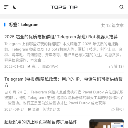



标签：telegram
共 12 篇文章
2025 超全的优质电报群组/ Telegram 频道/ Bot 机器人推荐
Telegram 上有哪些好玩的群组呢？本文精选了 2025 年优质的电报群
组、Telegram 频道以及 TG bots机器人等，囊括了技术、科学上网、合
租、薅羊毛、海淘购物、开车等等，选择自己感兴趣的关注，切忌贪多，
容易信息爆炸，本文会...
2025-01-02
资讯
阅读(
1W+
)
赞(
13
)


Telegram (电报)新隐私政策：用户的 IP、电话号码可提供给警
方
自 8 月 24 日，Telegram 创始人兼首席执行官 Pavel Durov 在法国机场
被捕后，他对 Telegram (电报) 这款以隐私著称的聊天工具的条款作出了
一些妥协。也行正是因为这些妥协才让 Pavel Durov 成功获得...
2024-09-24
资讯
阅读(
1243
)
赞(
0
)


超级好用的防止网页视频暂停扩展插件