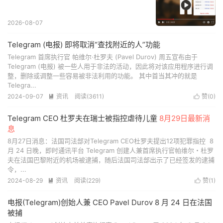
2026-08-07
Telegram (电报) 即将取消“查找附近的人”功能
Telegram 首席执行官 帕维尔·杜罗夫 (Pavel Durov) 周五宣布由于
Telegram (电报) 被一些人用于非法的活动，因此将对该应用程序进行调
整，删除或调整一些容易被非法利用的功能。 其中首当其冲的就是
Telegra...
2024-09-07
资讯
阅读(
3611
)
赞(
0
)


Telegram CEO 杜罗夫在瑞士被指控虐待儿童
8月29日最新消
息
8月27日消息：法国司法部对Telegram CEO杜罗夫提出12项犯罪指控 8
月 24 日晚，即时通讯平台 Telegram 创建人兼首席执行官帕维尔・杜罗
夫在法国巴黎附近的机场被逮捕，随后法国司法部出示了已经签发的逮捕
令，...
2024-08-29
资讯
阅读(
229
)
赞(
1
)


电报(Telegram)创始人兼 CEO Pavel Durov 8 月 24 日在法国
被捕