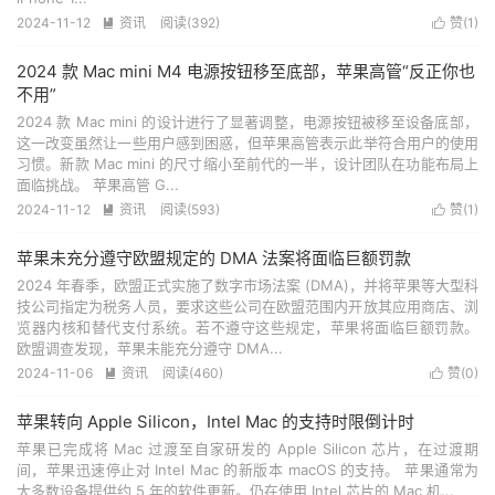
2024-11-12
资讯
阅读(
392
)
赞(
1
)


2024 款 Mac mini M4 电源按钮移至底部，苹果高管“反正你也
不用”
2024 款 Mac mini 的设计进行了显著调整，电源按钮被移至设备底部，
这一改变虽然让一些用户感到困惑，但苹果高管表示此举符合用户的使用
习惯。新款 Mac mini 的尺寸缩小至前代的一半，设计团队在功能布局上
面临挑战。 苹果高管 G...
2024-11-12
资讯
阅读(
593
)
赞(
1
)


苹果未充分遵守欧盟规定的 DMA 法案将面临巨额罚款
2024 年春季，欧盟正式实施了数字市场法案 (DMA)，并将苹果等大型科
技公司指定为税务人员，要求这些公司在欧盟范围内开放其应用商店、浏
览器内核和替代支付系统。若不遵守这些规定，苹果将面临巨额罚款。
欧盟调查发现，苹果未能充分遵守 DMA...
2024-11-06
资讯
阅读(
460
)
赞(
0
)


苹果转向 Apple Silicon，Intel Mac 的支持时限倒计时
苹果已完成将 Mac 过渡至自家研发的 Apple Silicon 芯片，在过渡期
间，苹果迅速停止对 Intel Mac 的新版本 macOS 的支持。 苹果通常为
大多数设备提供约 5 年的软件更新。仍在使用 Intel 芯片的 Mac 机...