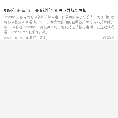
如何在 iPhone 上查看被拉黑的号码并解除屏蔽
iPhone 屏蔽号码可以防止垃圾来电，但若误屏蔽了联系人，需及时解除
屏蔽以恢复正常通信。以下，我会教你如何查看被拉黑的号码并解除屏
蔽。 当你在 iPhone 上屏蔽某人时，他们将无法拨打电话、发送短信或
通过 FaceTime 联系你。被屏...
2024-10-08
教程
阅读(
)
赞(
2
)


Airdrop for Windows、Android --全网最详细的 iPhone 用户
的隔空投送方式
什么是 Airdrop AirDrop 是苹果公司推出的文件共享功能，允许苹果用户
在iOS、iPadOS 和 macOS 设备之间，在无线的条件下，快速、方便地
传输文件，是一种基于 Wi-Fi 和蓝牙技术的点对点文件传输服务。用户可
以在不需...
2024-09-29
教程
阅读(
)
赞(
0
)


超级好用的防止网页视频暂停扩展插件
2026-08-06