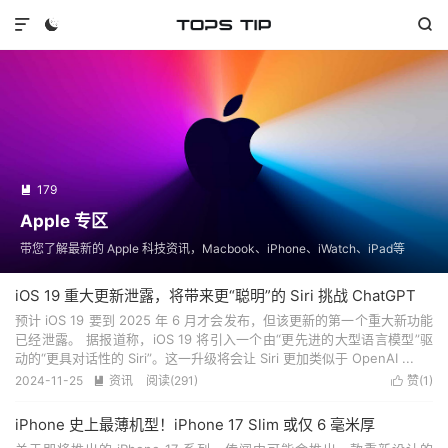



179

Apple 专区
带您了解最新的 Apple 科技资讯，Macbook、iPhone、iWatch、iPad等
iOS 19 重大更新泄露，将带来更“聪明”的 Siri 挑战 ChatGPT
预计 iOS 19 要到 2025 年 6 月才会发布，但该更新的第一个重大新功能
已经泄露。 据报道称，iOS 19 将引入一个由“更先进的大型语言模型”驱
动的“更具对话性的 Siri”。这一升级将会让 Siri 更加类似于 OpenAI ...
2024-11-25
资讯
阅读(
291
)
赞(
1
)


iPhone 史上最薄机型！iPhone 17 Slim 或仅 6 毫米厚