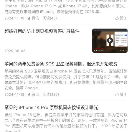
关于即将推出的 iPhone 17 系列，传闻中可能会推出一款重新设计的
iPhone，称为 iPhone 17 Slim 或 iPhone 17 Air，其厚度约为 6 毫米，
成为有史以来最薄的 iPhone。该设备预计将在 2025 年...
2024-11-19
资讯
阅读(
431
)
赞(
1
)


超级好用的防止网页视频暂停扩展插件
2026-08-06
苹果的两年免费紧急 SOS 卫星服务到期，但还未开始收费
苹果的紧急 SOS 卫星服务自 iPhone 14 发布以来已满两年。虽然原计划
仅免费提供两年，但目前仍可免费使用，并于去年 11 月延长了一年。 苹
果原本计划让用户承担卫星连接费用，但开始收费可能会影响用户的生命
安全。随着 Google ...
2024-11-18
资讯
阅读(
437
)
赞(
1
)


罕见的 iPhone 14 Pro 原型机固态按钮设计曝光
虽然 iPhone 16 已出，但是看看苹果旧的原型机也很有趣，因为它可以
展示苹果在开发过程中一些被舍弃的细节。现在，一款罕见的 iPhone 14
Pro 原型机可以看到了传闻中的触觉音量按钮的样子。 2022 年初关于
iPhone 1...