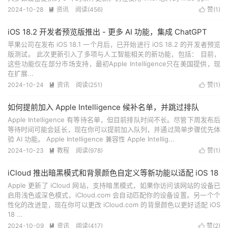
2024-10-28
资讯
阅读(
456
)
赞(
1
)


iOS 18.2 开发者预览版推出 - 更多 AI 功能，集成 ChatGPT
苹果公司在发布 iOS 18.1 一个月后，已开始进行 iOS 18.2 的开发者预览
版测试。 此次更新引入了多项与人工智能相关的新功能，包括： 目前，
这些功能仅在部分市场支持，最初Apple Intelligence只在美国提供，现
在扩展...
2024-10-24
资讯
阅读(
251
)
赞(
1
)


如何提前加入 Apple Intelligence 候补名单，并跳过排队
Apple Intelligence 有等待名单，但目前排队时间不长。尽管下周发布后
等待时间可能会延长，现在你可以提前加入队列，并通过简单步骤优先体
验 AI 功能。 Apple Intelligence 兼容性 Apple Intellig...
2024-10-23
教程
阅读(
978
)
赞(
1
)


iCloud 推出暗黑模式和背景颜色自定义等新功能以适配 iOS 18
Apple 更新了 iCloud 网站，支持暗黑模式，如果你访问该网站的设备已
启用浅色或深色模式，iCloud.com 会自动匹配你的设备设置。另一个个
性化的改进是，现在你可以更改 iCloud.com 的背景颜色以更好适配 iOS
18 ...
2024-10-09
资讯
阅读(
417
)
赞(
2
)

