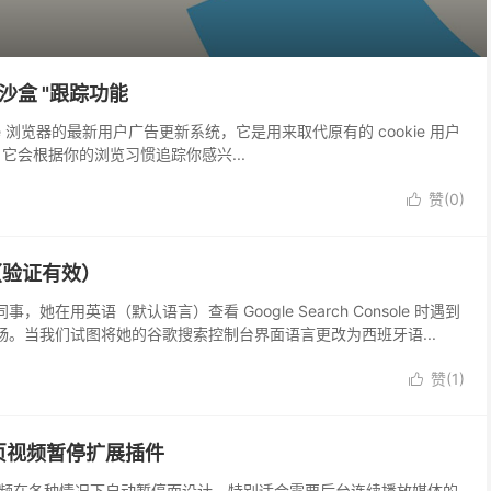
私沙盒 "跟踪功能
 Chrome 浏览器的最新用户广告更新系统，它是用来取代原有的 cookie 用户
，它会根据你的浏览习惯追踪你感兴...
赞(
0
)

语言（验证有效）
用英语（默认语言）查看 Google Search Console 时遇到
。当我们试图将她的谷歌搜索控制台界面语言更改为西班牙语...
赞(
1
)

页视频暂停扩展插件
频在各种情况下自动暂停而设计，特别适合需要后台连续播放媒体的