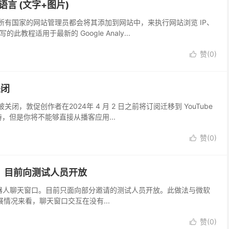
界面语言 (文字+图片)
具，几乎所有国家的网站管理员都会将其添加到网站中，来执行网站浏览 IP、
教程适用于最新的 Google Analy...
赞(
0
)

关闭
务将被关闭，敦促创作者在2024年 4 月 2 日之前将订阅迁移到 YouTube
，但是你将不能够直接从播客应用...
赞(
0
)

I 聊天，目前向测试人员开放
ni AI 机器人聊天窗口。目前只面向部分邀请的测试人员开放。此做法与微软
I 发展情况来看，聊天窗口交互在没有...
赞(
0
)
