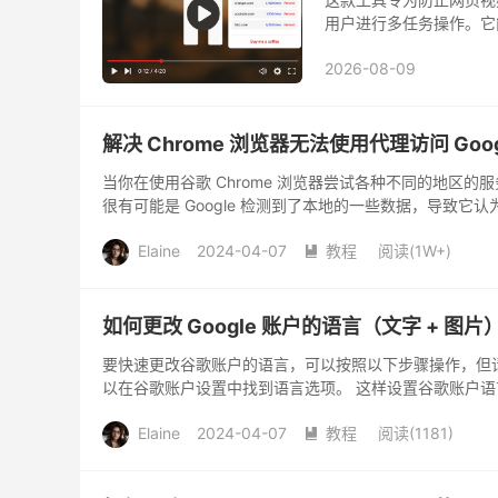
用户进行多任务操作。它
窗口失焦、多屏显示，以及网站通
2026-08-09
测引发的暂停。
解决 Chrome 浏览器无法使用代理访问 Googl
当你在使用谷歌 Chrome 浏览器尝试各种不同的地区的服务
很有可能是 Google 检测到了本地的一些数据，导致它
Elaine
2024-04-07
教程
阅读(
1W+
)

如何更改 Google 账户的语言（文字 + 图片
要快速更改谷歌账户的语言，可以按照以下步骤操作，但
以在谷歌账户设置中找到语言选项。 这样设置谷歌账户语言将改变这些界
Elaine
2024-04-07
教程
阅读(
1181
)
