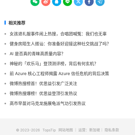







相关推荐
女孩退礼服事件闹上热搜，合唱团喊冤：我们也无辜
健身房陌生人搭讪：你准备好迎接这种社交挑战了吗？
AI 是否真的青睐高质量内容？
神秘的「欢乐马」登顶测评榜，背后有何玄机？
前 Azure 核心工程师揭露 Azure 信任危机的背后决策
微博热搜榜首！优思益引发广泛关注
微博热搜爆榜！优思益登顶引发热议
高市早苗对马克龙施展龟派气功引发热议
© 2023-2026
TopsTip
网站地图
｜ 运营：新加坡｜
隐私条款