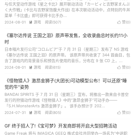
与任天堂动作游戏《星之卡比》展开联动活动「カービィと吉野家まんぷ
く大作戦」(卡比与吉野家饱腹大作战) 在本次联动活动中，点特别的牛丼
菜单「卡比盛」即可获得卡比手办...
2024-08-01
游戏
阅读(
507
)
赞(
0
)


《塞尔达传说 王国之泪》原声带发售，全收录曲总时长约11小
时
日本唱片发行公司”コロムビア”于 7 月 31 日（星期三）发布了 NS 游戏
《塞尔达传说 王国之泪》的原声带。 该原声带共收录了 344 首曲目，包
含了游戏内的背景音乐和预告片使用的音乐，分布在 9 张 CD 上，...
2024-08-01
游戏
阅读(
615
)
赞(
0
)


《怪物猎人》激昂金狮子(大团长)可动模型公布！可以还原"睡
觉的牛"姿势
BANDAI SPIRITS 于 7 月 31 日（星期三）宣布，将推出一款来自卡普空
发行的狩猎动作游戏《怪物猎人》中的”激昂金狮子”可动手办——
「S.H.MonsterArts 激昂金狮子」。 该手办预计于 202...
2024-07-31
游戏
阅读(
805
)
赞(
0
)


GF 终于招人了!《宝可梦》开发商即将开启大型招聘活动
Game Freak 将与 IMAGICA GEEQ 株式会社共同举办一场名为“中途职