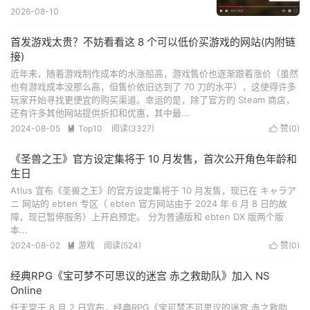
2026-08-10
首发游戏太贵？不妨看看这 8 个可以低价买游戏的网站(内附链
接)
近年来，随着游戏制作成本的水涨船高，游戏售价也逐渐跟着涨价（虽然
也有游戏成本没那么高，但售价依旧达到了 70 刀的水平），这使得许多
玩家开始寻找更便宜的购买渠道。幸运的是，除了官方的 Steam 商店，
还有许多其他网站提供折扣和优惠，其中最...
2024-08-05
Top10
阅读(
3327
)
赞(
0
)


《圣兽之王》官方设定集将于 10 月发售，首次公开角色年龄和
生日
Atlus 宣布《圣兽之王》的官方设定集将于 10 月发售，现已在 キャラア
ニ 网站的 ebten 专区（ ebten 官方网站由于 2024 年 6 月 8 日的故
障，现已暂停服务）上开启预定。 分为普通版和 ebten DX 版两个版
本...
2024-08-02
游戏
阅读(
524
)
赞(
0
)


经典RPG《宝可梦不可思议的迷宫 赤之救助队》加入 NS
Online
任天堂于 8 月 2 日宣布，经典RPG《宝可梦不可思议的迷宫 赤之救助