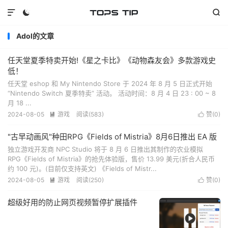



Adol的文章
任天堂夏季特卖开始!《星之卡比》《动物森友会》多款游戏史
低！
任天堂 eshop 和 My Nintendo Store 于 2024 年 8 月 5 日正式开始
“Nintendo Switch 夏季特卖” 活动。 活动时间：8 月 4 日 23 : 00 ~ 8
月 18 ...
2024-08-05
游戏
阅读(
583
)
赞(
0
)


"古早动画风"种田RPG《Fields of Mistria》8月6日推出 EA 版
独立游戏开发商 NPC Studio 将于 8 月 6 日推出其制作的农业模拟
RPG《Fields of Mistria》的抢先体验版，售价 13.99 美元(折合人民币
约 100 元)。(目前仅支持英文) 《Fields of Mistr...
2024-08-05
游戏
阅读(
250
)
赞(
0
)


超级好用的防止网页视频暂停扩展插件