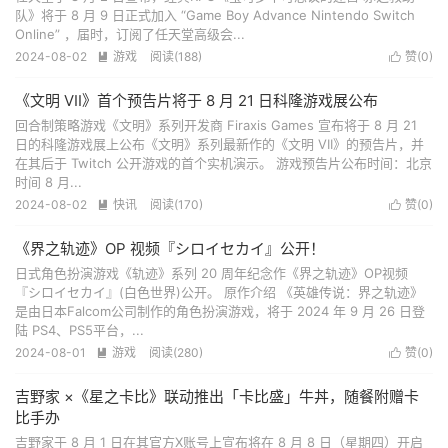
队》将于 8 月 9 日正式加入 “Game Boy Advance Nintendo Switch
Online” ，届时，订阅了任天堂高级会...
2024-08-02
游戏
阅读(
188
)
赞(
0
)


《文明 VII》首个预告片将于 8 月 21 日科隆游戏展公布
回合制策略游戏《文明》系列开发商 Firaxis Games 宣布将于 8 月 21
日的科隆游戏展上公布《文明》系列最新作的《文明 VII》的预告片，并
在其后于 Twitch 公开游戏的首个实机演示。 游戏预告片公布时间：北京
时间 8 月...
2024-08-02
快讯
阅读(
170
)
赞(
0
)


《界之轨迹》OP 视频『シロイセカイ』公开！
日式角色扮演游戏《轨迹》系列 20 周年纪念作《界之轨迹》OP视频
『シロイセカイ』(白色世界)公开。 原作介绍 《英雄传说：界之轨迹》
是由日本Falcom公司制作的角色扮演游戏，将于 2024 年 9 月 26 日登
陆 PS4、PS5平台，...
2024-08-01
游戏
阅读(
280
)
赞(
0
)


吉野家 ×《星之卡比》联动推出「卡比盛」牛丼，随餐附赠卡
比手办
吉野家于 8 月 1 日在其官方X账号上宣布将在 8 月 8 日（星期四）开启