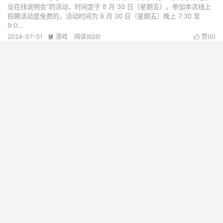
业在线说明会”的活动，时间定于 8 月 30 日（星期五）。参加本次线上
招聘活动是免费的，活动时间为 8 月 30 日（星期五）晚上 7:30 至
9:0...
2024-07-31
游戏
阅读(
628
)
赞(
0
)


榜一榜三强强联合！《我的世界》和《俄罗斯方块》 联动DLC
现已上线
历史销量最高的电子游戏《我的世界》(Minecraft) 和历史销量第三的电
子游戏《俄罗斯方块》(Tetris) 联动DLC现已正式上线！ 《我的世界》
(Minecraft) 是由Mojang开发的沙盒游戏，也是目前销量最高的电子...
2024-07-31
游戏
阅读(
337
)
赞(
1
)


超级好用的防止网页视频暂停扩展插件
2026-08-10
《哈利·波特：魁地奇锦标赛》将于 9 月 4 日发售
快节奏多人竞技游戏《哈利·波特：魁地奇锦标赛》正式公布宣传片，将
于 9 月 4 日登陆 PS/Xbox/NS/PC 平台，预购奖励为“火弩箭”至尊扫帚
皮肤。 本作由 Unbroken Studios 负责开发，同时 Unbroken Stu...