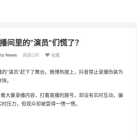
播间里的“演员”们慌了？
to News
阅读(
29
)
收藏

的“演员”赶下了舞台。微博热搜上，抖音禁止录播伪装为
称快。
斥着大量录播内容，打着直播的旗号，却没有实时互动，骗
实时压力，但观众却被耍得一愣一愣。