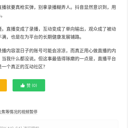
直播就要真枪实弹，别拿录播糊弄人。抖音显然意识到，用
局。
疑。直播变成了录播，互动变成了单向输出，观众成了被动
不满，也是在为平台的长期健康发展铺路。
录播内容混日子的账号可能会凉凉，而真正用心做直播的内
，当我什么都没说。但这事最值得琢磨的一点是，直播平台
是一个真正的互动社区？
赞 (
0
)

失焦等情况的视频暂停