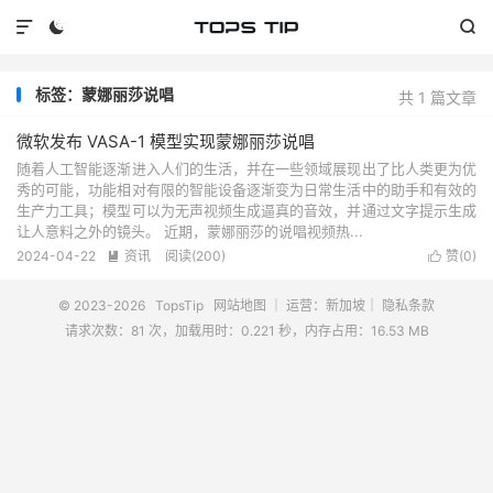



标签：蒙娜丽莎说唱
共 1 篇文章
微软发布 VASA-1 模型实现蒙娜丽莎说唱
随着人工智能逐渐进入人们的生活，并在一些领域展现出了比人类更为优
秀的可能，功能相对有限的智能设备逐渐变为日常生活中的助手和有效的
生产力工具；模型可以为无声视频生成逼真的音效，并通过文字提示生成
让人意料之外的镜头。 近期，蒙娜丽莎的说唱视频热...
2024-04-22
资讯
阅读(
200
)
赞(
0
)


© 2023-2026
TopsTip
网站地图
｜ 运营：新加坡｜
隐私条款
请求次数：81 次，加载用时：0.221 秒，内存占用：16.53 MB