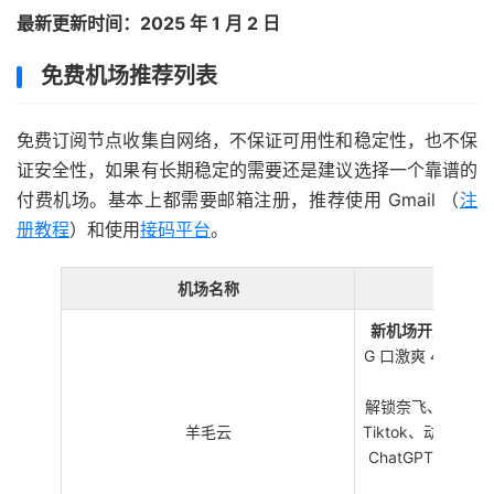
最新更新时间：2025 年 1 月 2 日
免费机场推荐列表
免费订阅节点收集自网络，不保证可用性和稳定性，也不保
证安全性，如果有长期稳定的需要还是建议选择一个靠谱的
付费机场。基本上都需要邮箱注册，推荐使用 Gmail （
注
册教程
）和使用
接码平台
。
机场名称
优惠
新机场开业人少速
G 口激爽 4K 
使用经
解锁奈飞、迪士尼
羊毛云
Tiktok、动画疯、Bi
ChatGPT，同时
深夜