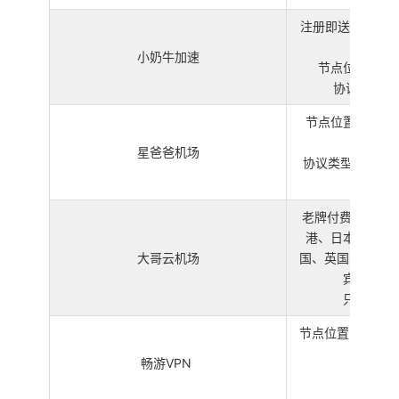
注册即送“小奶牛加速
小奶牛加速
节点位置：新
协议类型：Sh
节点位置：香港
坡
星爸爸机场
协议类型：Hyster
节点
老牌付费机场，有
港、日本、台湾
大哥云机场
国、英国、印度、
宾、泰国
只有按周
节点位置：美国、
畅游VPN
协议类型
节点