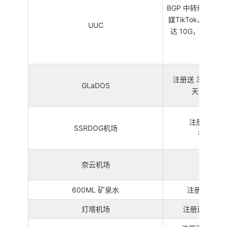
BGP 中转线路和 
媒TikTok、Cha
UUC
达 10G，油管 
压
尝新的可
注册送 3 天 5
GLaDOS
天，
教育邮
注册送 3GB
SSRDOG机场
有海外共享 
奈云机场
3 天 
600ML 矿泉水
注册送 80G
灯塔机场
注册送 10GB