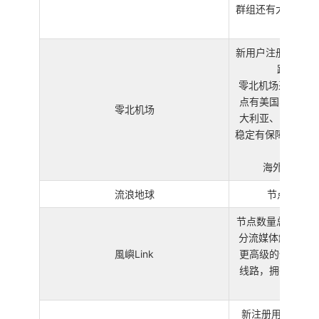
群组还有大把福利，定
新用户注册可试用 
路，部分解
零北机场采用 Sha
点有美国、新加坡
零北机场
大利亚、日本、香
稳定有保障，晚高峰
频
海外团队运营
流浪地球
节点多，每月
节点数量总计 30
分流媒体解锁；『P
風嶼Link
更高级的体验，独
线路，拥有回程线
新注册用户可试用 