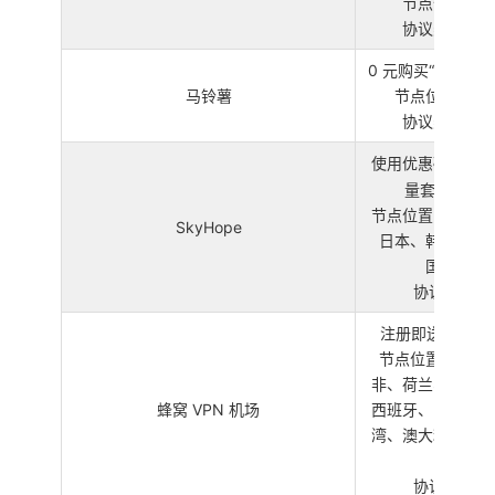
节点位置：美
协议类型：Hys
0 元购买“公益套餐”
马铃薯
节点位置：新
协议类型：Hys
使用优惠码
一
量套餐” 120
节点位置：香港、
SkyHope
日本、韩国、马
国、德国
协议类型：Sh
注册即送“试用”20
节点位置：香港
非、荷兰、波兰、
蜂窝 VPN 机场
西班牙、巴西、日
湾、澳大利亚、马
协议类型：Sh