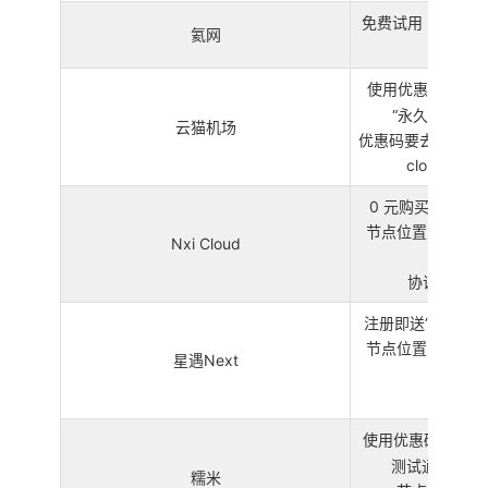
免费试用 30 天 
氦网
点 
使用优惠码
cl
“永久免费” 50
云猫机场
优惠码要去他们 T
cloudca
0 元购买“公益套餐
节点位置：台湾、
Nxi Cloud
香港
协议类型：Sh
注册即送“福利套餐”
节点位置：美国、
星遇Next
新加
协议类型
使用优惠码
nuo
测试通道” 28G
糯米