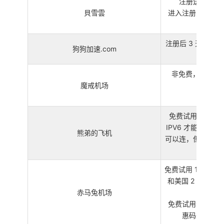
注册送 9GB 
貝雪雲
进入注册页面需要
chr
注册后 3 天，每天
狗狗加速.com
注册
非免费，按流量
魔戒机场
（相当
最低
免费试用 1 个月
IPV6 才能用（
熊弟的飞机
可以连，但大部分电
环
免费试用 1 个月，
和美国 2 个中
赤马兔机场
其是
免费试用套餐需要
惠码去他们的