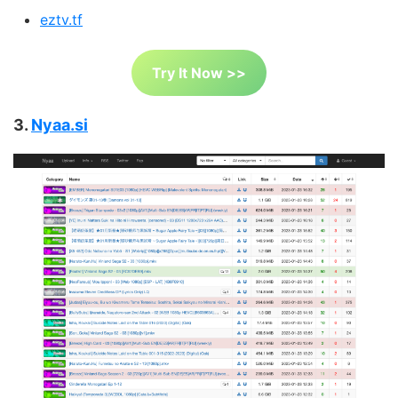
eztv.tf
Try It Now >>
3.
Nyaa.si