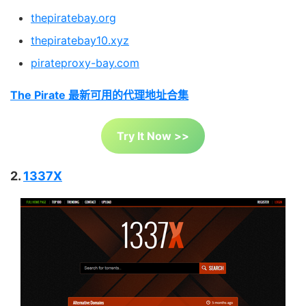
thepiratebay.org
thepiratebay10.xyz
pirateproxy-bay.com
The Pirate 最新可用的代理地址合集
Try It Now >>
2.
1337X