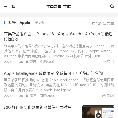



第5页
标签：Apple
共 121 篇文章
苹果新品发布会：iPhone 16、Apple Watch、AirPods 等最后
传闻流出
距离苹果的新品发布会不到 24 小时，这次活动将重点展示 iPhone 16 及
其他新品。在活动前，一些关于 iPhone 16、配件、Apple Watch、
AirPods 等最后传闻已经流出。 iPhone 16 相机细节 此外，iPh...
2024-09-09
资讯
阅读(
434
)
赞(
1
)


Apple Intelligence 放宽限制 全球皆可用！唯独...你懂的!
苹果最新即将推出的 AI 功能 Apple Intelligence，将放宽全球使用国家
及地区的限制。目前该 AI 功能仍在 iOS 18.1 和 macOS 15.1 的测试阶
段。自 6 月首次发布以来 Apple Intelligenc...
2024-08-30
资讯
阅读(
294
)
赞(
0
)


超级好用的防止网页视频暂停扩展插件