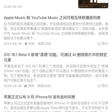
2026-08-06
Apple Music 和 YouTube Music 之间可相互转移播放列表
在不同的音乐流媒体之间切换，不仅麻烦而且还要支付昂贵的订阅费。但
是，现在谷歌和苹果通过“数据传输项目”联合推出了一项新功能，允许用
户在 Apple Music 和 YouTube Music 之间相互转移播放列表。 具体流
程取决于你要从哪个...
2024-08-30
资讯
阅读(
386
)
赞(
1
)


iOS 18.1 Beta 3 新增“清理”功能，可通过 AI 删除照片中的特定
元素
苹果在发布了 iOS 18.1 的第三个测试版，并在照片应用中添加了“清理
(Clean Up)”功能。这个功能让用户可以通过 AI 删除照片中的对象或人
物。为了避免争议，系统会标记使用“清理”功能编辑过的照片，但大多数
用户可能注意不到这个...
2024-08-29
资讯
阅读(
239
)
赞(
1
)


苹果正式公布 9 月 iPhone16 发布会时间表
苹果公司已正式宣布其备受期待的 iPhone 16 发布活动将于 9 月 9 日举
行。该活动将在苹果公园(Apple Park)举行线下部分，于太平洋时间 9 月