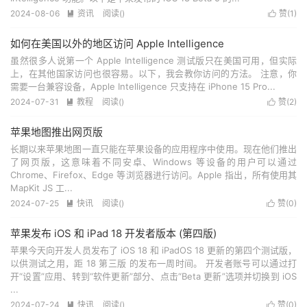
2024-08-06
资讯
阅读(
)
赞(
1
)


如何在美国以外的地区访问 Apple Intelligence
虽然很多人说第一个 Apple Intelligence 测试版只在美国可用，但实际
上，在其他国家访问也很容易。以下，我会教你访问的方法。 注意，你
需要一台兼容设备，Apple Intelligence 只支持在 iPhone 15 Pro...
2024-07-31
教程
阅读(
)
赞(
2
)


苹果地图推出网页版
长期以来苹果地图一直只能在苹果设备的应用程序中使用。现在他们推出
了网页版，这意味着不同安卓、Windows 等设备的用户可以通过
Chrome、Firefox、Edge 等浏览器进行访问。Apple 指出，所有使用其
MapKit JS 工...
2024-07-25
快讯
阅读(
)
赞(
0
)


苹果发布 iOS 和 iPad 18 开发者版本 (第四版)
苹果今天向开发人员发布了 iOS 18 和 iPadOS 18 更新的第四个测试版，
以供测试之用，距 18 第三版 的发布一周时间。 开发者账号可以通过打
开“设置”应用、转到“软件更新”部分、点击“Beta 更新”选项并切换到 ‌‌iOS
...
2024-07-24
快讯
阅读(
)
赞(
0
)

