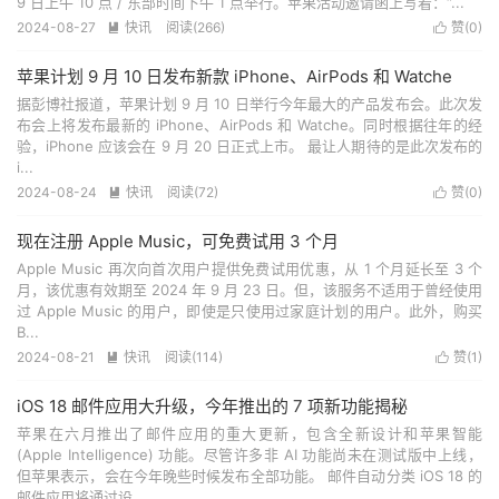
9 日上午 10 点 / 东部时间下午 1 点举行。苹果活动邀请函上写着：“...
2024-08-27
快讯
阅读(
266
)
赞(
0
)


苹果计划 9 月 10 日发布新款 iPhone、AirPods 和 Watche
据彭博社报道，苹果计划 9 月 10 日举行今年最大的产品发布会。此次发
布会上将发布最新的 iPhone、AirPods 和 Watche。同时根据往年的经
验，iPhone 应该会在 9 月 20 日正式上市。 最让人期待的是此次发布的
i...
2024-08-24
快讯
阅读(
72
)
赞(
0
)


现在注册 Apple Music，可免费试用 3 个月
Apple Music 再次向首次用户提供免费试用优惠，从 1 个月延长至 3 个
月，该优惠有效期至 2024 年 9 月 23 日。但，该服务不适用于曾经使用
过 Apple Music 的用户，即使是只使用过家庭计划的用户。此外，购买
B...
2024-08-21
快讯
阅读(
114
)
赞(
1
)


iOS 18 邮件应用大升级，今年推出的 7 项新功能揭秘
苹果在六月推出了邮件应用的重大更新，包含全新设计和苹果智能
(Apple Intelligence) 功能。尽管许多非 AI 功能尚未在测试版中上线，
但苹果表示，会在今年晚些时候发布全部功能。 邮件自动分类 iOS 18 的
邮件应用将通过设...