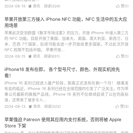
2024-08-19
资讯
阅读(
324
)
赞(
1
)


苹果开放第三方接入 iPhone NFC 功能，NFC 生活中的五大应
用场景
苹果此次受到欧盟《数字市场法案》的压力，开放 iPhone 中接入第三方
的 NFC 功能。目前开放了美国、加拿大、英国、澳大利亚、新西兰、日
本、巴西 7个国家，后续可能会进一步开放给更多国家。不过此次开放
NFC 权限不包括中国。 苹果开放...
2024-08-15
资讯
阅读(
631
)
赞(
1
)


iPhone16 发布在即， 各个型号尺寸、颜色、外观实机抢先
看！
iPhone 16 系列已经进入量产阶段，距离正式发布仅剩一个月！ 随着发
布会的临近，iPhone 16 系列已经在全球范围内引发了广泛关注。作为苹
果公司最新的旗舰产品线，iPhone 16 系列不仅继续延续了以往的高标
准，还带来了诸多令人...
2024-08-13
资讯
阅读(
323
)
赞(
3
)


苹果强迫 Patreon 使用其应用内支付系统，否则将被 Apple
Store 下架