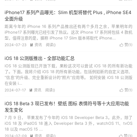
iPhone17 系列产品曝光：Slim 机型将替代 Plus , iPhone SE4
全面升级
距离今年的 iPhone 16 系列产品推出还有两个多月之余，苹果明年的
iPhone17 系列曝光已经引发了热议。这次 iPhone 17 系列将包括 4 款机
型，值得注意的是，据称 iPhone 17 Slim 版本将取代 iPhone...
2024-07-23
资讯
阅读(
)
赞(
1
)


iOS 18 公测版推出 - 全部功能汇总
iOS 18 公测版现已开放下载，果粉这次可以尝试 iOS 18 的所有新功能
了。下面。我将介绍 iOS 18 的所有新功能，包括例如新的自定义选项、
“信息”的升级、完全重新设计的“照片”应用等。 如何安装 iOS 18 公测版
在安装 i...
2024-07-17
资讯
阅读(
)
赞(
1
)


iOS 18 Beta 3 现已发布！壁纸 图标 表情符号等十大应用功能
发生变化
7 月 9 日， 苹果发布了今年的 iOS 18 Developer Beta 3。此外，除了
iOS 18 及 iPadOS 18 進入 Developer Beta 3 外，watchOS 11、tvOS
18 以及 macOS 15 ...
2024-07-09
资讯
阅读(
)
赞(
3
)

