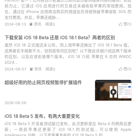
Patreon 是一个让内容创作者通过订阅向会员提供独家内容的服务。到目
前为止，它通过 iOS 应用进行的交易还未被收取苹果的常规费用。现
在，通过在 iPhone 应用商店购买的频道会员将很快被苹果收取 30% 的
支付费用。并且，苹果还威胁...
2024-08-13
资讯
阅读(
)
赞(
1
)


下载安装 iOS 18 Beta 还是 iOS 18.1 Beta？两者的区别
虽然 iOS 18 正式版还未公布，而上周苹果还推出了 iOS 18.1 Beta 版，
这两者名字相差不大，但到底有何区别呢？以下我会详细介绍这两个版本
的区别，以及应该安装哪个版本。 iOS 18 介绍 苹果在 6 月的 WWDC
2024...
2024-08-07
资讯
阅读(
)
赞(
1
)


超级好用的防止网页视频暂停扩展插件
2026-08-06
iOS 18 Beta 5 发布，有两大重要变化
iOS 18 Beta 5 开发者测试版已发布，此次更新是在 Beta 4 的两周后更
新，一周前苹果还更新了 iOS 18.1 的测试版，可以使用 Apple
Intelligence 功能。以下是苹果发布的 iOS 18 Beta 5 的...