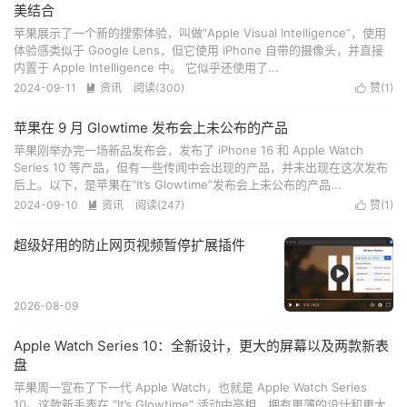
美结合
苹果展示了一个新的搜索体验，叫做“Apple Visual Intelligence”，使用
体验感类似于 Google Lens，但它使用 iPhone 自带的摄像头，并直接
内置于 Apple Intelligence 中。 它似乎还使用了...
2024-09-11
资讯
阅读(
300
)
赞(
1
)


苹果在 9 月 Glowtime 发布会上未公布的产品
苹果刚举办完一场新品发布会，发布了 iPhone 16 和 Apple Watch
Series 10 等产品，但有一些传闻中会出现的产品，并未出现在这次发布
后上。以下，是苹果在“It’s Glowtime”发布会上未公布的产品...
2024-09-10
资讯
阅读(
247
)
赞(
1
)


超级好用的防止网页视频暂停扩展插件
2026-08-09
Apple Watch Series 10：全新设计，更大的屏幕以及两款新表
盘
苹果周一宣布了下一代 Apple Watch，也就是 Apple Watch Series
10。这款新手表在 “It’s Glowtime” 活动中亮相，拥有更薄的设计和更大