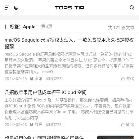



第3页
标签：Apple
共 121 篇文章
macOS Sequoia 录屏授权太烦人，一款免费应用永久搞定授权
提醒
macOS Sequoia 的屏幕录制权限提醒现在可以通过一款新的“随心付”应
用程序永久取消。 苹果的新安全功能旨在让 Mac 更安全，提醒用户他们
已授予某个应用强大的且可能有风险的权限，但许多有经验的用户却觉得
这些提醒非常烦人。 macO...
2024-09-26
资讯
阅读(
276
)
赞(
1
)


几招教苹果用户低成本榨干 iCloud 空间
上次详细介绍了 iCloud 及一些基础操作，那么你也许要问，如果手机内
存和 iCloud 免费 5GB 的内存都不够用该怎么办，不要着急，现在就带
你低成本甚至零成本薅苹果 iCloud 羊毛。 零成本创建仅自己可见的共享
相册 手机里占内存...
2024-09-25
教程
阅读(
775
)
赞(
0
)


超级好用的防止网页视频暂停扩展插件