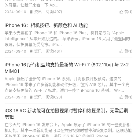
的屏幕。让我们来看一下 Ap...
2024-09-10
资讯
阅读(
497
)
赞(
1
)


iPhone 16：相机按钮、新颜色和 AI 功能
苹果今天宣布了 iPhone 16 和 iPhone 16 Plus，称其是专为 “Apple
Intelligence” 从零开始打造的。 苹果表示，iPhone 16 采用了最坚固的
玻璃，保护屏幕免受刮擦。iPh...
2024-09-10
资讯
阅读(
461
)
赞(
1
)


iPhone 16 所有机型均支持最新的 Wi-Fi 7 (802.11be) 与 2×2
MIMO1
Apple 推出了全新的 iPhone 16 系列，并将很快开放预购。这次的
iPhone 16 带来了许多新功能和硬件升级，包括 A18 芯片。其中一个亮
点是支持更快的 Wi-Fi 7 标准，适用于整个 iPhone 16 系列。 Wi-...
2024-09-10
资讯
阅读(
623
)
赞(
1
)


iOS 18 RC 新功能可在拍摄视频时暂停和恢复录制，无需后期
剪辑
在今天的 iPhone 16 发布会上，Apple 展示了 iPhone 16 的一些更新相
机功能。其中一项新功能是可以在拍摄视频时暂停和恢复录制。这项功能
不仅限于 iPhone 16 系列，运行 iOS 18 RC 的较旧 iPhone ...