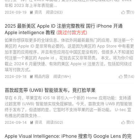
年和 2023 年上半年表现疲...
2024-09-19
资讯
阅读(
263
)
赞(
1
)


2025 最新美区 Apple ID 注册完整教程 国行 iPhone 开通
Apple intelligence 教程
(跳过付款方式)
如果你想获取更多的全球信息、体验外网最新最热门的应用，那注册一个
美区的 Apple ID 是非常有必要的。这是因为美区的 App Store 中有着更
加丰富的应用程序，并且有些应用在中国区是没有的，但很多人不知道如
何注册一个美区的 Apple id ，花钱去买又非常昂贵。 本文，将为你介绍
截止 2024 6 月最快捷、有效的美区 Apple id 注册方法，包括如何绕过
填写付款方式。
2024-09-18
精品内容
阅读(
1W+
)
赞(
14
)


首款超宽带 (UWB) 智能锁发布，竟打脸苹果
早在 6 月，苹果宣布 iOS 18 将引入一个新的 Home 应用功能：支持通
过超宽带 (UWB) 智能锁实现免提解锁。今天，首款支持 UWB 的智能锁
终于发布了，但遗憾的是，它暂时不支持苹果的这一新功能。 U-tec 宣
布推出的首款支持...
2024-09-14
资讯
阅读(
502
)
赞(
1
)


Apple Visual Intelligence: iPhone 搜索与 Google Lens 的完