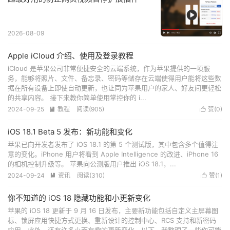
2026-08-09
Apple iCloud 介绍、使用及登录教程
iCloud 是苹果公司非常便捷安全的云端系统，作为苹果提供的一项服
务，能够将照片、文件、备忘录、密码等储存在云端使得用户能将这些数
据在所有设备上即使自动更新，也让同为苹果用户的家人、好友间更轻松
的共享内容。 接下来教你简单使用掌控你的 i...
2024-09-25
教程
阅读(
905
)
赞(
0
)


iOS 18.1 Beta 5 发布：新功能和变化
苹果已向开发者发布了 iOS 18.1 的第 5 个测试版，其中包含多个值得注
意的变化。iPhone 用户将看到 Apple Intelligence 的改进、iPhone 16
的相机控制升级等。 苹果向公测版用户推出 iOS 18.1，...
2024-09-24
资讯
阅读(
310
)
赞(
1
)


你不知道的 iOS 18 隐藏功能和小更新变化
苹果的 iOS 18 更新于 9 月 16 日发布，主要新功能包括自定义主屏幕图
标、锁屏应用快捷方式更换、重新设计的控制中心、RCS 支持和新密码