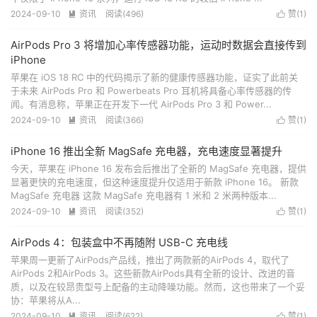
2024-09-10
资讯
阅读(
496
)
赞(
1
)


AirPods Pro 3 将增加心率传感器功能，运动时数据会直接传到
iPhone
苹果在 iOS 18 RC 中的代码揭示了新的健康传感器功能，证实了此前关
于未来 AirPods Pro 和 Powerbeats Pro 耳机将具备心率传感器的传
闻。有消息称，苹果正在开发下一代 AirPods Pro 3 和 Power...
2024-09-10
资讯
阅读(
366
)
赞(
1
)


iPhone 16 推出全新 MagSafe 充电器，充电速度显著提升
今天，苹果在 iPhone 16 发布会后推出了全新的 MagSafe 充电器，提供
显著更快的充电速度，但这种速度提升仅适用于新款 iPhone 16。 新款
MagSafe 充电器 这款 MagSafe 充电器有 1 米和 2 米两种版本...
2024-09-10
资讯
阅读(
352
)
赞(
1
)


AirPods 4：包装盒中不再随附 USB-C 充电线
苹果周一更新了AirPods产品线，推出了两款新的AirPods 4，取代了
AirPods 2和AirPods 3。这些新款AirPods具有全新的设计、改进的音
质，以及在较昂贵型号上配备的主动降噪功能。然而，这也带来了一个妥
协：苹果将从A...
2024-09-10
资讯
阅读(
622
)
赞(
1
)

