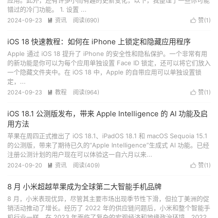
应用。此外，还有许多小而有趣的更新变化，以下，我整理了一些你可能
错过的冷门功能。 1. 设置 ...
2024-09-23
资讯
阅读(
690
)
赞(
1
)


iOS 18 快速教程：如何在 iPhone 上锁定和隐藏应用程序
Apple 通过 iOS 18 提升了 iPhone 的安全性和隐私保护。一个非常有用
的新功能是你可以为每个应用单独设置 Face ID 锁定，还可以将它们放入
一个隐藏文件夹中。在 iOS 18 中，Apple 的自带应用可以单独设置锁
定，...
2024-09-23
教程
阅读(
964
)
赞(
1
)


iOS 18.1 公测版发布，带来 Apple Intelligence 的 AI 功能及启
用方法
苹果在周四正式推出了 iOS 18.1、iPadOS 18.1 和 macOS Sequoia 15.1
的公测版，带来了期待已久的“Apple Intelligence”生成式 AI 功能。已经
注册公测计划的用户现在可以体验这一自六月以来...
2024-09-20
资讯
阅读(
409
)
赞(
1
)


8 月 小米超越苹果成为全球第二大智能手机品牌
8 月，小米表现优异，尽管其主要市场出现季节性下滑，但拉丁美洲的促
销活动推动了增长。经历了 2022 年的供应链问题后，小米和整个智能手
机行业一样，在 2023 年面临了复杂的宏观经济和地缘政治环境。2022