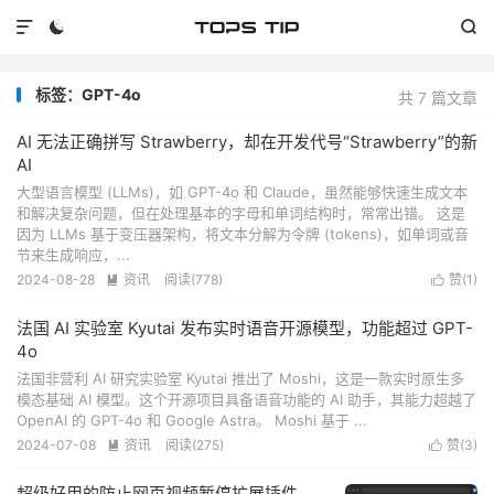



标签：GPT-4o
共 7 篇文章
AI 无法正确拼写 Strawberry，却在开发代号“Strawberry”的新
AI
大型语言模型 (LLMs)，如 GPT-4o 和 Claude，虽然能够快速生成文本
和解决复杂问题，但在处理基本的字母和单词结构时，常常出错。 这是
因为 LLMs 基于变压器架构，将文本分解为令牌 (tokens)，如单词或音
节来生成响应，...
2024-08-28
资讯
阅读(
778
)
赞(
1
)


法国 AI 实验室 Kyutai 发布实时语音开源模型，功能超过 GPT-
4o
法国非营利 AI 研究实验室 Kyutai 推出了 Moshi，这是一款实时原生多
模态基础 AI 模型。这个开源项目具备语音功能的 AI 助手，其能力超越了
OpenAI 的 GPT-4o 和 Google Astra。 Moshi 基于 ...
2024-07-08
资讯
阅读(
275
)
赞(
3
)


超级好用的防止网页视频暂停扩展插件