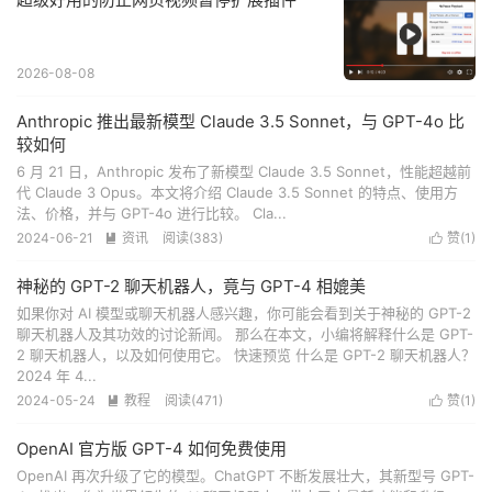
2026-08-08
Anthropic 推出最新模型 Claude 3.5 Sonnet，与 GPT-4o 比
较如何
6 月 21 日，Anthropic 发布了新模型 Claude 3.5 Sonnet，性能超越前
代 Claude 3 Opus。本文将介绍 Claude 3.5 Sonnet 的特点、使用方
法、价格，并与 GPT-4o 进行比较。 Cla...
2024-06-21
资讯
阅读(
383
)
赞(
1
)


神秘的 GPT-2 聊天机器人，竟与 GPT-4 相媲美
如果你对 AI 模型或聊天机器人感兴趣，你可能会看到关于神秘的 GPT-2
聊天机器人及其功效的讨论新闻。 那么在本文，小编将解释什么是 GPT-
2 聊天机器人，以及如何使用它。 快速预览 什么是 GPT-2 聊天机器人？
2024 年 4...
2024-05-24
教程
阅读(
471
)
赞(
1
)


OpenAI 官方版 GPT-4 如何免费使用
OpenAI 再次升级了它的模型。ChatGPT 不断发展壮大，其新型号 GPT-