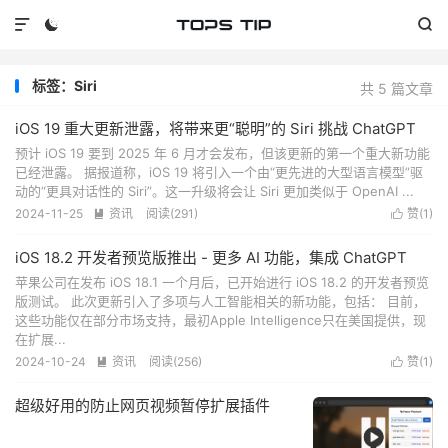



标签：Siri
共 5 篇文章
iOS 19 重大更新泄露，将带来更“聪明”的 Siri 挑战 ChatGPT
预计 iOS 19 要到 2025 年 6 月才会发布，但该更新的第一个重大新功能
已经泄露。 据报道称，iOS 19 将引入一个由“更先进的大型语言模型”驱
动的“更具对话性的 Siri”。这一升级将会让 Siri 更加类似于 OpenAI ...
2024-11-25
资讯
阅读(
291
)
赞(
1
)


iOS 18.2 开发者预览版推出 - 更多 AI 功能，集成 ChatGPT
苹果公司在发布 iOS 18.1 一个月后，已开始进行 iOS 18.2 的开发者预览
版测试。 此次更新引入了多项与人工智能相关的新功能，包括： 目前，
这些功能仅在部分市场支持，最初Apple Intelligence只在美国提供，现
在扩展...
2024-10-24
资讯
阅读(
256
)
赞(
1
)


超级好用的防止网页视频暂停扩展插件