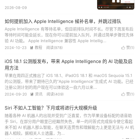
2026-08-09
如何提前加入 Apple Intelligence 候补名单，并跳过排队
Apple Intelligence 有等待名单，但目前排队时间不长。尽管下周发布后
等待时间可能会延长，现在你可以提前加入队列，并通过简单步骤优先体
验 AI 功能。 Apple Intelligence 兼容性 Apple Intellig...
2024-10-23
教程
阅读(
978
)
赞(
1
)


iOS 18.1 公测版发布，带来 Apple Intelligence 的 AI 功能及启
用方法
苹果在周四正式推出了 iOS 18.1、iPadOS 18.1 和 macOS Sequoia 15.1
的公测版，带来了期待已久的“Apple Intelligence”生成式 AI 功能。已经
注册公测计划的用户现在可以体验这一自六月以来...
2024-09-20
资讯
阅读(
409
)
赞(
1
)


Siri 不如人工智能？下月或将进行大规模升级
随着各种 AI 机器人的出现并受到广泛喜爱，作为苹果设备标配的语音助
手 Siri，在部分用户眼里已经黯然失色，单一的问答式完成指令使它看起
来不如 AI 机器人那么智能，在聊天连贯性和理解能力上更是无法与 AI 机
器人相较。据相关人士透露，为...