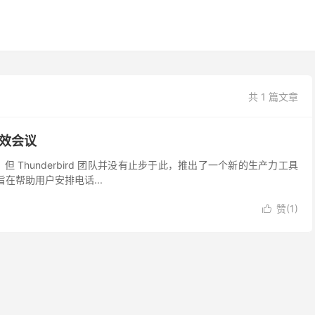
共 1 篇文章
高效会议
端之一，但 Thunderbird 团队并没有止步于此，推出了一个新的生产力工具
务，旨在帮助用户安排电话...
赞(
1
)
