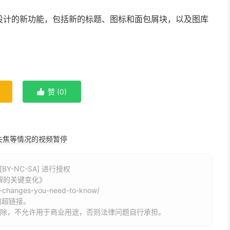
个专注于设计的新功能，包括新的标题、图标和面包屑块，以及图库
赞 (
0
)

失焦等情况的视频暂停
Y-NC-SA] 进行授权
了解的关键变化》
y-changes-you-need-to-know/
的超链接。
删除，不允许用于商业用途，否则法律问题自行承担。