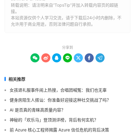
转载说明：请注明来自“TopsTip”并加入转载内容页的超链
接。
本站资源仅供个人学习交流，请于下载后24小时内删除，不
允许用于商业用途，否则法律问题自行承担。
分享到







相关推荐
女孩退礼服事件闹上热搜，合唱团喊冤：我们也无辜
健身房陌生人搭讪：你准备好迎接这种社交挑战了吗？
AI 是否真的青睐高质量内容？
神秘的「欢乐马」登顶测评榜，背后有何玄机？
前 Azure 核心工程师揭露 Azure 信任危机的背后决策