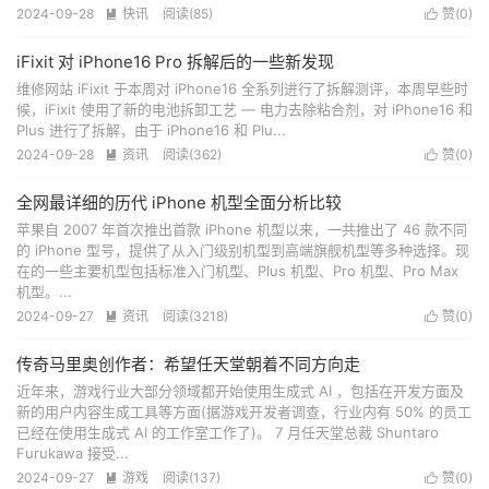
2024-09-28
快讯
阅读(
85
)
赞(
0
)


iFixit 对 iPhone16 Pro 拆解后的一些新发现
维修网站 iFixit 于本周对 iPhone16 全系列进行了拆解测评，本周早些时
候，iFixit 使用了新的电池拆卸工艺 — 电力去除粘合剂，对 iPhone16 和
Plus 进行了拆解，由于 iPhone16 和 Plu...
2024-09-28
资讯
阅读(
362
)
赞(
0
)


全网最详细的历代 iPhone 机型全面分析比较
苹果自 2007 年首次推出首款 iPhone 机型以来，一共推出了 46 款不同
的 iPhone 型号，提供了从入门级别机型到高端旗舰机型等多种选择。现
在的一些主要机型包括标准入门机型、Plus 机型、Pro 机型、Pro Max
机型。...
2024-09-27
资讯
阅读(
3218
)
赞(
0
)


传奇马里奥创作者：希望任天堂朝着不同方向走
近年来，游戏行业大部分领域都开始使用生成式 AI ，包括在开发方面及
新的用户内容生成工具等方面(据游戏开发者调查，行业内有 50% 的员工
已经在使用生成式 AI 的工作室工作了)。 7 月任天堂总裁 Shuntaro
Furukawa 接受...
2024-09-27
游戏
阅读(
137
)
赞(
0
)

