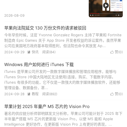
2026-08-09
苹果向法院延交 130 万份文件的请求被驳回
今年早些时候，法官 Yvonne Gonzalez Rogers 主持了苹果和 Fortnite
制造商 Epic Games 关于 App Store 开发者权益的诉讼案件。虽然苹果
公司在美国地方政府基本取得胜利，但法院也命令其放宽 Ap...
2024-09-29
快讯
阅读(
84
)
赞(
0
)


Windows 用户如何进行 iTunes 下载
iTunes 是苹果公司开发的一款数字媒体播放和管理应用程序，能够与
iTunes Store (中国大陆地区无法使用)连接，购买、下载数字内容。
iTunes 有很多的功能，它不仅是一款强大的数字媒体播放软件，还能够
管理设备、数据备份，甚...
2024-09-28
教程
阅读(
892
)
赞(
0
)


苹果计划 2025 年量产 M5 芯片的 Vision Pro
著名的供应链分析师郭明錤发文分析称，苹果公司可能计划于 2025 年下
半年量产搭载 M5 芯片的更新版 Vision Pro，以使 M5 能和 Apple
Intelligence 更好协作，在更新版 Vision Pro 上有更好的表现，...