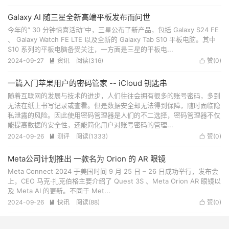
Galaxy AI 随三星全新高端平板发布而问世
今年的“ 30 分钟惊喜活动”中，三星公布了新产品，包括 Galaxy S24 FE
、 Galaxy Watch FE LTE 以及全新的 Galaxy Tab S10 平板电脑。其中
S10 系列的平板电脑备受关注，一方面是三星的平板电...
2024-09-27
资讯
阅读(
316
)
赞(
0
)


一篇入门苹果用户的密码管家 -- iCloud 钥匙串
随着互联网的发展与技术的进步，人们往往会拥有很多的账号密码，多到
无法在纸上书写记录或查看。但是数据安全却无法得到保障，随时面临隐
私泄露的风险。因此使用密码管理器是人们的不二选择，密码管理器不仅
能提高数据的安全性，还能简化用户对账号密码的管理...
2024-09-26
测评
阅读(
1333
)
赞(
0
)


Meta公司计划推出 一款名为 Orion 的 AR 眼镜
Meta Connect 2024 于美国时间 9 月 25 日 – 26 日成功举行，发布会
上，CEO 马克·扎克伯格主要介绍了 Quest 3S 、Meta Orion AR 眼镜以
及 Meta AI 的更新。不同于 Met...
2024-09-26
快讯
阅读(
88
)
赞(
0
)


Warner Bros. Discovery 与 Google 合作开发新的字幕AI工具