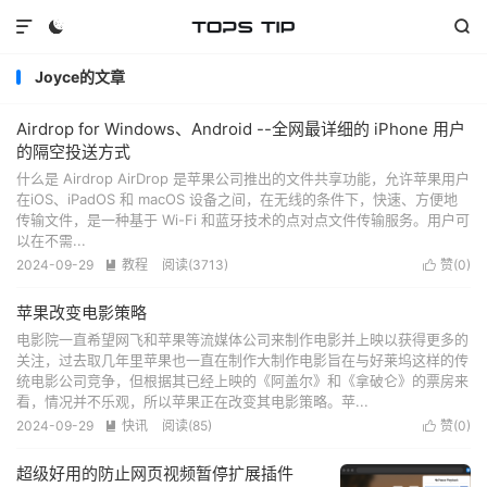



Joyce的文章
Airdrop for Windows、Android --全网最详细的 iPhone 用户
的隔空投送方式
什么是 Airdrop AirDrop 是苹果公司推出的文件共享功能，允许苹果用户
在iOS、iPadOS 和 macOS 设备之间，在无线的条件下，快速、方便地
传输文件，是一种基于 Wi-Fi 和蓝牙技术的点对点文件传输服务。用户可
以在不需...
2024-09-29
教程
阅读(
3713
)
赞(
0
)


苹果改变电影策略
电影院一直希望网飞和苹果等流媒体公司来制作电影并上映以获得更多的
关注，过去取几年里苹果也一直在制作大制作电影旨在与好莱坞这样的传
统电影公司竞争，但根据其已经上映的《阿盖尔》和《拿破仑》的票房来
看，情况并不乐观，所以苹果正在改变其电影策略。苹...
2024-09-29
快讯
阅读(
85
)
赞(
0
)


超级好用的防止网页视频暂停扩展插件