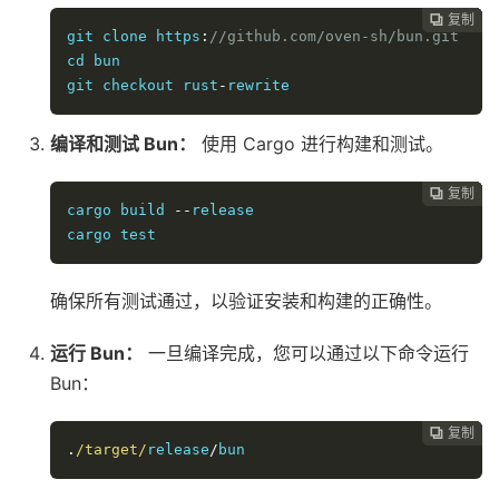
复制
复制
复制
复制
复制





git clone https
:
//github.com/oven-sh/bun.git
cd bun

git checkout rust
-
rewrite
编译和测试 Bun：
使用 Cargo 进行构建和测试。
复制
复制
复制
复制




cargo build 
--
release

cargo test
确保所有测试通过，以验证安装和构建的正确性。
运行 Bun：
一旦编译完成，您可以通过以下命令运行
Bun：
复制
复制
复制



.
/target/
release
/
bun