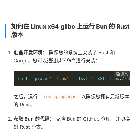
如何在 Linux x64 glibc 上运行 Bun 的 Rust
版本
准备开发环境：
确保您的系统上安装了 Rust 和
Cargo。您可以通过以下命令进行安装：
复制
复制
复制
复制
复制
复制






curl 
--
proto 
'=https'
--
tlsv1
.
2
-
sSf https
:
//sh.
之后，运行
以确保您拥有最新版本
rustup update
的 Rust。
获取 Bun 的代码：
克隆 Bun 的 GitHub 仓库，并切换
到 Rust 分支。