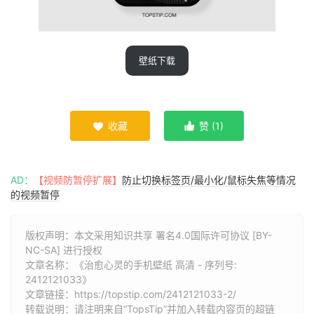
壁纸下载
收藏
赞 (
1
)


AD：
【视频防暂停扩展】
防止切换标签页/最小化/鼠标失焦等情况
的视频暂停
版权声明：本文采用知识共享 署名4.0国际许可协议 [BY-
NC-SA] 进行授权
文章名称：《治愈心灵的手机壁纸 高清 - 序列号:
2412121033》
文章链接：
https://topstip.com/2412121033-2/
转载说明：请注明来自“TopsTip”并加入转载内容页的超链