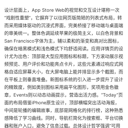
设计层面上，App Store Web的视觉和交互设计堪称一次
“戏剧性重塑”，它摒弃了以往网页版简陋的列表式布局，转
而采用媒体驱动的沉浸式界面，完美桥接了移动端与桌面端
的审美统一。整体色调延续苹果的极简主义，以白色背景和
San Francisco字体为主，辅以柔和的渐变和高对比图标，
确保在暗黑模式和浅色模式下均舒适阅读。应用详情页的设
计尤为出色：顶部是大型应用图标和标题，下方滚动展示视
频预览、用户评价和功能亮点卡片，这些元素通过响应式网
格自适应屏幕大小，在大屏电脑上能并排显示多个截图，而
在平板上则垂直堆叠。新图标系统的引入进一步提升了设计
的精致度，例如类别图标采用扁平化图形，奖项用金色徽
章，Events则以动态动画提示，营造出活力感。“Today”页
面的布局借鉴iPhone原生设计，顶部横幅突出活动海报，
中间是轮播的编辑故事，底部是网格化的排行榜，这种熟悉
感降低了学习曲线。同时，导航栏简化为搜索框、平台切换
器和账户入口，避免了信息过载。总体设计哲学强调“可用