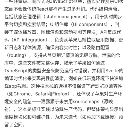
一种轻量级、响应式的JavaScript框架，擅长处理复杂UI状
态而不会像传统React那样产生过多开销。代码结构清晰，
包括状态管理逻辑（state management），用于实时同步
平台切换和搜索结果；UI组件库（UI components），封
装了媒体播放器、图标渲染和滚动视图等模块；API集成代
码（API integration），负责从苹果后端拉取应用数据、更
新日志和媒体资源，确保内容实时性；以及路由配置
（routing），支持从首页到详情页的无缝导航。泄露的仓
库中，这些文件被完整保存，揭示了苹果如何通过
TypeScript的类型安全来防范运行时错误，并利用Svelte的
编译时优化来实现高性能渲染，例如在低带宽环境下快速加
载app截图。这种技术栈的选择不仅保证了跨浏览器兼容性
（如Chrome、Safari和Firefox），还体现了苹果对生产环
境安全的疏忽——泄露源于未禁用sourcemaps（源映
射），这本是标准实践以隐藏生产代码，但整体架构显示出
高度模块化和可维护性，为未来迭代（如添加下载链接）预
留了空间。