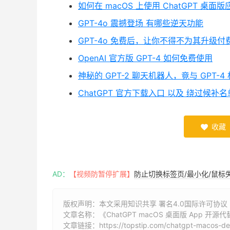
如何在 macOS 上使用 ChatGPT 桌面版
GPT-4o 震撼登场 有哪些逆天功能
GPT-4o 免费后，让你不得不为其升级付费
OpenAI 官方版 GPT-4 如何免费使用
神秘的 GPT-2 聊天机器人，竟与 GPT-4
ChatGPT 官方下载入口 以及 绕过候补
收藏

AD：
【视频防暂停扩展】
防止切换标签页/最小化/鼠标
版权声明：本文采用知识共享 署名4.0国际许可协议 [B
文章名称：《ChatGPT macOS 桌面版 App 开源
文章链接：
https://topstip.com/chatgpt-macos-d