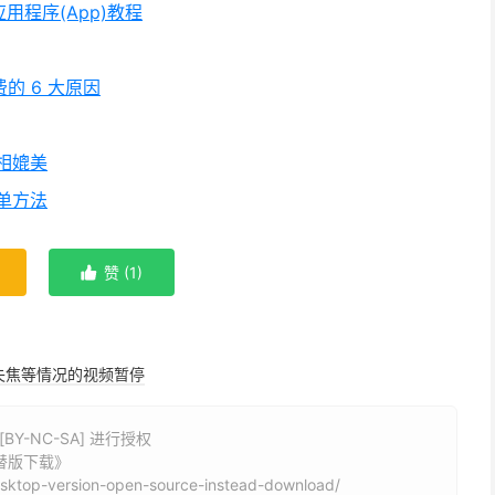
应用程序(App)教程
的 6 大原因
 相媲美
名单方法
赞 (
1
)

失焦等情况的视频暂停
Y-NC-SA] 进行授权
代替版下载》
esktop-version-open-source-instead-download/